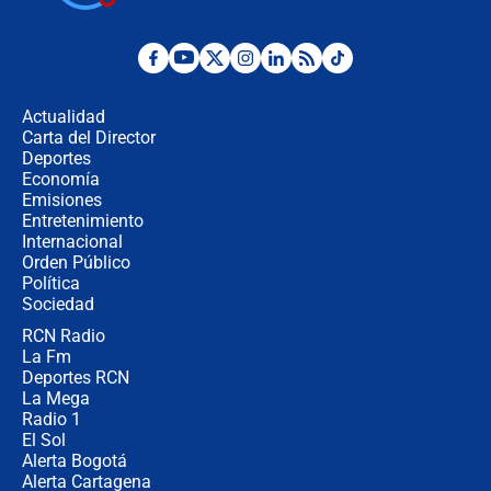
cronograma oficial y detalles clave
Desde dermatitis hasta infecciones:
los riesgos de usar cascos de motos
de aplicaciones de transporte
Actualidad
Carta del Director
¿Cómo comprar dólares desde el
Deportes
celular? Requisitos, pasos y
Economía
recomendaciones
Emisiones
Entretenimiento
Internacional
Las seis de las 6 con Juan Lozano |
Orden Público
jueves 6 de agosto de 2026
Política
Sociedad
RCN Radio
Posesión de Abelardo De La Espriella
La Fm
en Cali: ¿qué pasará con los
congresistas del Pacto Histórico que
Deportes RCN
no asistirán?
La Mega
Radio 1
El Sol
Alerta Bogotá
Alerta Cartagena