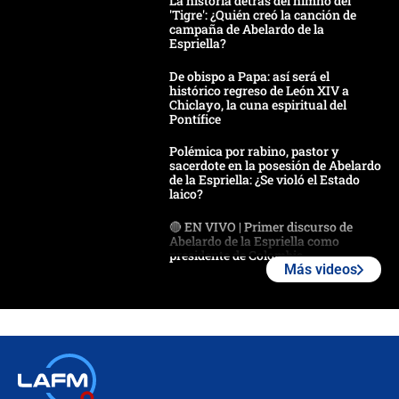
La historia detrás del himno del
'Tigre': ¿Quién creó la canción de
campaña de Abelardo de la
Espriella?
De obispo a Papa: así será el
histórico regreso de León XIV a
Chiclayo, la cuna espiritual del
Pontífice
Polémica por rabino, pastor y
sacerdote en la posesión de Abelardo
de la Espriella: ¿Se violó el Estado
laico?
🔴 EN VIVO | Primer discurso de
Abelardo de la Espriella como
presidente de Colombia
Más videos
¿La posesión de Abelardo De la
Espriella en Cali inicia la
descentralización en Colombia? Esto
respondió el alcalde Eder
Así será la posesión de Abelardo de
la Espriella este 7 de agosto: