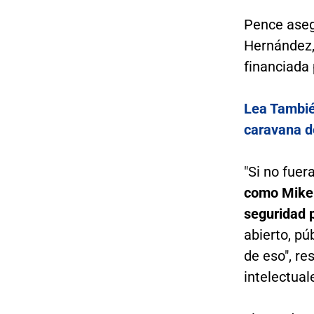
Pence aseg
Hernández, 
financiada
Lea Tambié
caravana d
"Si no fuer
como Mike P
seguridad 
abierto, pú
de eso", r
intelectual