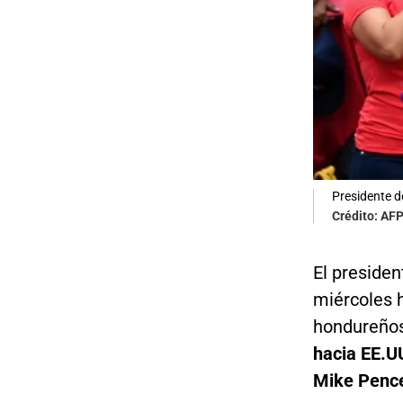
Presidente d
Crédito: AF
El preside
miércoles 
hondureño
hacia EE.UU
Mike Penc