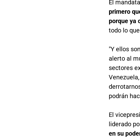
El mandata
primero qu
porque ya c
todo lo que 
"Y ellos so
alerto al m
sectores e
Venezuela,
derrotarnos
podrán hac
El vicepres
liderado po
en su poder