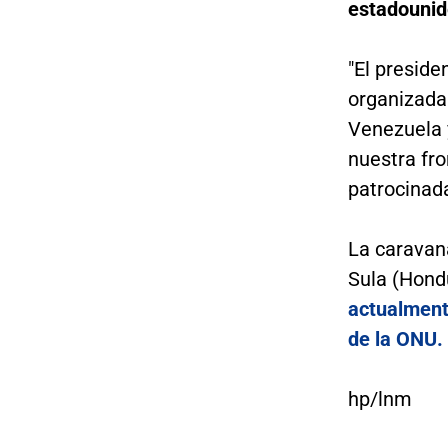
estadounide
"El preside
organizada
Venezuela y
nuestra fro
patrocinada
La caravan
Sula (Hond
actualment
de la ONU.
hp/lnm