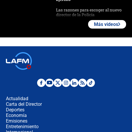
Las razones para escoger al nuevo
director de la Policía
Más videos
"Prohibir es la salida fácil": ¿Qué
futuro les espera a las cabalgatas en
Colombia?
Ministro de Defensa no descarta el
uso de la UNDMO ante posibles
disturbios durante la posesión
"No hubo fraude ni posibilidad de
fraude": Auditoría respondió a
señalamientos de Petro sobre
Actualidad
elección de Abelardo de La Espriella
Carta del Director
Tras su posesión, presidente De la
Deportes
Espriella empieza gira por regiones
Economía
donde perdió
Emisiones
Entretenimiento