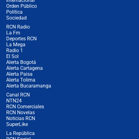
Internacional
Las seis de las 6 con Juan Lozano |
Orden Público
miércoles 5 de agosto de 2026
Política
Sociedad
RCN Radio
🔴 EN VIVO | Noticiero La FM con
La Fm
Juan Lozano - 5 de agosto de 2026
Deportes RCN
La Mega
Radio 1
El Sol
Alerta Bogotá
Alerta Cartagena
Alerta Paisa
Alerta Tolima
Alerta Bucaramanga
Canal RCN
NTN24
RCN Comerciales
RCN Novelas
Noticias RCN
SuperLike
La República