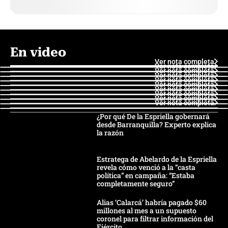
En video
Ver nota completa
Ver nota completa
Ver nota completa
Ver nota completa
Ver nota completa
Ver nota completa
Ver nota completa
Ver nota completa
Ver nota completa
Ver nota completa
¿Por qué De la Espriella gobernará
desde Barranquilla? Experto explica
la razón
Estratega de Abelardo de la Espriella
revela cómo venció a la “casta
política” en campaña: “Estaba
completamente seguro”
Alias ‘Calarcá’ habría pagado $60
millones al mes a un supuesto
coronel para filtrar información del
Ejército