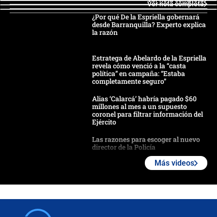
Ver nota completa
¿Por qué De la Espriella gobernará
desde Barranquilla? Experto explica
la razón
Estratega de Abelardo de la Espriella
revela cómo venció a la “casta
política” en campaña: “Estaba
completamente seguro”
Alias ‘Calarcá’ habría pagado $60
millones al mes a un supuesto
coronel para filtrar información del
Ejército
Las razones para escoger al nuevo
director de la Policía
Más videos
"Prohibir es la salida fácil": ¿Qué
futuro les espera a las cabalgatas en
Colombia?