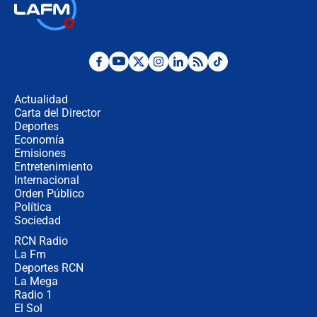
Ministro de Defensa no descarta el
uso de la UNDMO ante posibles
disturbios durante la posesión
"No hubo fraude ni posibilidad de
fraude": Auditoría respondió a
señalamientos de Petro sobre
Actualidad
elección de Abelardo de La Espriella
Carta del Director
Tras su posesión, presidente De la
Deportes
Espriella empieza gira por regiones
Economía
donde perdió
Emisiones
Entretenimiento
Internacional
Las seis de las 6 con Juan Lozano |
Orden Público
miércoles 5 de agosto de 2026
Política
Sociedad
RCN Radio
🔴 EN VIVO | Noticiero La FM con
La Fm
Juan Lozano - 5 de agosto de 2026
Deportes RCN
La Mega
Radio 1
El Sol