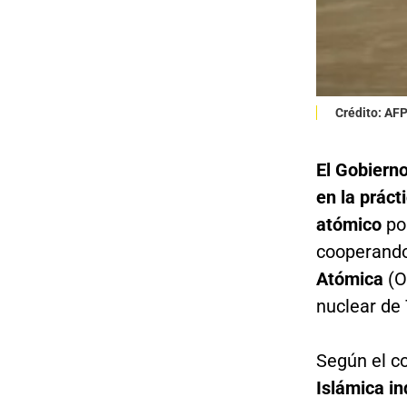
Crédito: AF
El Gobierno
en la práct
atómico
por
cooperando
Atómica
(O
nuclear de
Según el co
Islámica in