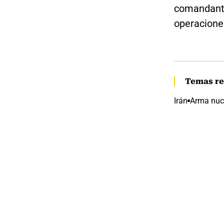
comandante 
operaciones
Temas re
Irán
Arma nuc