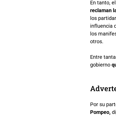
En tanto, e
reclaman l
los partid
influencia
los manifes
otros.
Entre tant
gobierno
q
Advert
Por su part
Pompeo,
di