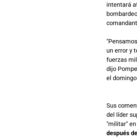
intentará a
bombardeo 
comandante
"Pensamos 
un error y 
fuerzas mil
dijo Pompe
el domingo
Sus comenta
del líder s
"militar" e
después de