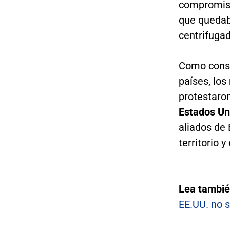
compromiso
que quedaba
centrifugad
Como conse
países, lo
protestaro
Estados Un
aliados de 
territorio 
Lea tambié
EE.UU. no s