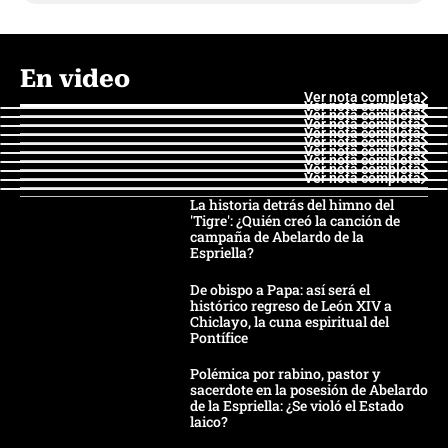
En video
Ver nota completa
Ver nota completa
Ver nota completa
Ver nota completa
Ver nota completa
Ver nota completa
Ver nota completa
Ver nota completa
Ver nota completa
Ver nota completa
La historia detrás del himno del
'Tigre': ¿Quién creó la canción de
campaña de Abelardo de la
Espriella?
De obispo a Papa: así será el
histórico regreso de León XIV a
Chiclayo, la cuna espiritual del
Pontífice
Polémica por rabino, pastor y
sacerdote en la posesión de Abelardo
de la Espriella: ¿Se violó el Estado
laico?