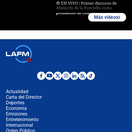
🔴 EN VIVO | Primer discurso de
Abelardo de la Espriella como
presidente de Colombia
Más videos
¿La posesión de Abelardo De la
Espriella en Cali inicia la
descentralización en Colombia? Esto
respondió el alcalde Eder
Así será la posesión de Abelardo de
la Espriella este 7 de agosto:
cronograma oficial y detalles clave
Desde dermatitis hasta infecciones:
los riesgos de usar cascos de motos
de aplicaciones de transporte
Actualidad
Carta del Director
¿Cómo comprar dólares desde el
Deportes
celular? Requisitos, pasos y
Economía
recomendaciones
Emisiones
Entretenimiento
Internacional
Las seis de las 6 con Juan Lozano |
Orden Público
jueves 6 de agosto de 2026