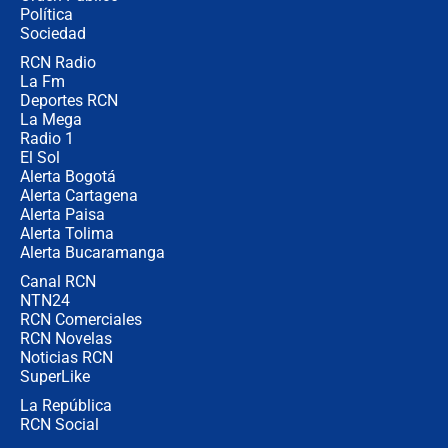
Política
Sociedad
RCN Radio
Posesión de Abelardo De La Espriella
La Fm
en Cali: ¿qué pasará con los
congresistas del Pacto Histórico que
Deportes RCN
no asistirán?
La Mega
Radio 1
El Sol
Alerta Bogotá
Alerta Cartagena
Alerta Paisa
Alerta Tolima
Alerta Bucaramanga
Canal RCN
NTN24
RCN Comerciales
RCN Novelas
Noticias RCN
SuperLike
La República
RCN Social