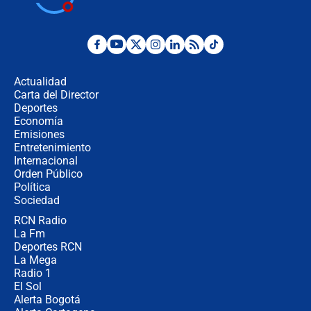
millones al mes a un supuesto
coronel para filtrar información del
Ejército
Las razones para escoger al nuevo
director de la Policía
Actualidad
Carta del Director
"Prohibir es la salida fácil": ¿Qué
Deportes
futuro les espera a las cabalgatas en
Economía
Colombia?
Emisiones
Entretenimiento
Internacional
Ministro de Defensa no descarta el
Orden Público
uso de la UNDMO ante posibles
Política
disturbios durante la posesión
Sociedad
RCN Radio
"No hubo fraude ni posibilidad de
La Fm
fraude": Auditoría respondió a
señalamientos de Petro sobre
Deportes RCN
elección de Abelardo de La Espriella
La Mega
Radio 1
El Sol
Alerta Bogotá