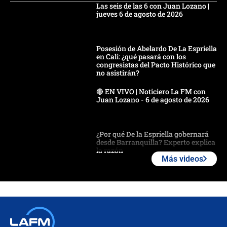
Las seis de las 6 con Juan Lozano |
jueves 6 de agosto de 2026
Posesión de Abelardo De La Espriella
en Cali: ¿qué pasará con los
congresistas del Pacto Histórico que
no asistirán?
🔴 EN VIVO | Noticiero La FM con
Juan Lozano - 6 de agosto de 2026
¿Por qué De la Espriella gobernará
desde Barranquilla? Experto explica
la razón
Más videos
Estratega de Abelardo de la Espriella
revela cómo venció a la “casta
política” en campaña: “Estaba
completamente seguro”
Alias ‘Calarcá’ habría pagado $60