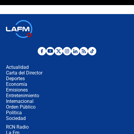
¿La posesión de Abelardo De la
Espriella en Cali inicia la
descentralización en Colombia? Esto
respondió el alcalde Eder
Así será la posesión de Abelardo de
la Espriella este 7 de agosto:
cronograma oficial y detalles clave
Desde dermatitis hasta infecciones:
los riesgos de usar cascos de motos
de aplicaciones de transporte
Actualidad
Carta del Director
¿Cómo comprar dólares desde el
Deportes
celular? Requisitos, pasos y
Economía
recomendaciones
Emisiones
Entretenimiento
Internacional
Las seis de las 6 con Juan Lozano |
Orden Público
jueves 6 de agosto de 2026
Política
Sociedad
RCN Radio
Posesión de Abelardo De La Espriella
La Fm
en Cali: ¿qué pasará con los