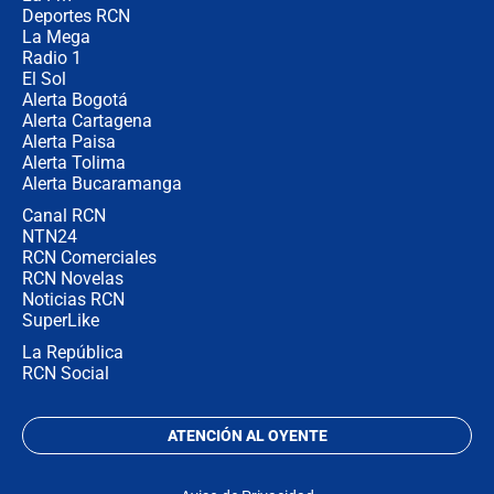
congresistas del Pacto Histórico que
Deportes RCN
no asistirán?
La Mega
Radio 1
El Sol
Alerta Bogotá
Alerta Cartagena
Alerta Paisa
Alerta Tolima
Alerta Bucaramanga
Canal RCN
NTN24
RCN Comerciales
RCN Novelas
Noticias RCN
SuperLike
La República
RCN Social
ATENCIÓN AL OYENTE