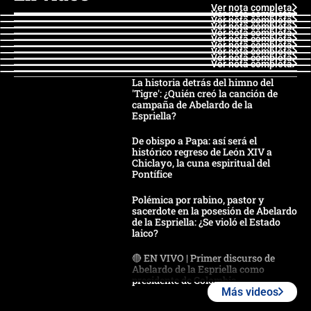
Ver nota completa
Ver nota completa
Ver nota completa
Ver nota completa
Ver nota completa
Ver nota completa
Ver nota completa
Ver nota completa
Ver nota completa
Ver nota completa
La historia detrás del himno del
'Tigre': ¿Quién creó la canción de
campaña de Abelardo de la
Espriella?
De obispo a Papa: así será el
histórico regreso de León XIV a
Chiclayo, la cuna espiritual del
Pontífice
Polémica por rabino, pastor y
sacerdote en la posesión de Abelardo
de la Espriella: ¿Se violó el Estado
laico?
🔴 EN VIVO | Primer discurso de
Abelardo de la Espriella como
presidente de Colombia
Más videos