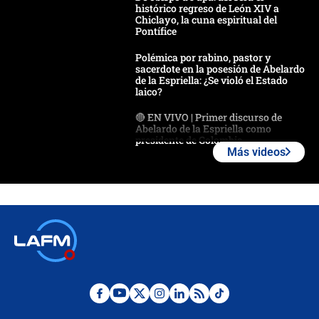
histórico regreso de León XIV a
Chiclayo, la cuna espiritual del
Pontífice
Polémica por rabino, pastor y
sacerdote en la posesión de Abelardo
de la Espriella: ¿Se violó el Estado
laico?
🔴 EN VIVO | Primer discurso de
Abelardo de la Espriella como
presidente de Colombia
Más videos
¿La posesión de Abelardo De la
Espriella en Cali inicia la
descentralización en Colombia? Esto
respondió el alcalde Eder
Así será la posesión de Abelardo de
la Espriella este 7 de agosto:
cronograma oficial y detalles clave
Desde dermatitis hasta infecciones:
los riesgos de usar cascos de motos