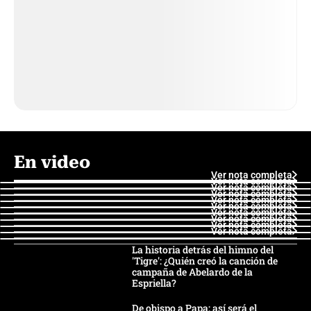
En video
Ver nota completa
Ver nota completa
Ver nota completa
Ver nota completa
Ver nota completa
Ver nota completa
Ver nota completa
Ver nota completa
Ver nota completa
Ver nota completa
La historia detrás del himno del
'Tigre': ¿Quién creó la canción de
campaña de Abelardo de la
Espriella?
De obispo a Papa: así será el