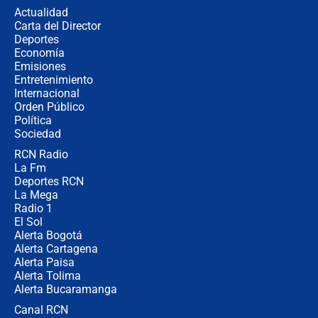
de aplicaciones de transporte
Actualidad
Carta del Director
¿Cómo comprar dólares desde el
Deportes
celular? Requisitos, pasos y
Economía
recomendaciones
Emisiones
Entretenimiento
Internacional
Las seis de las 6 con Juan Lozano |
Orden Público
jueves 6 de agosto de 2026
Política
Sociedad
RCN Radio
Posesión de Abelardo De La Espriella
La Fm
en Cali: ¿qué pasará con los
congresistas del Pacto Histórico que
Deportes RCN
no asistirán?
La Mega
Radio 1
El Sol
Alerta Bogotá
Alerta Cartagena
Alerta Paisa
Alerta Tolima
Alerta Bucaramanga
Canal RCN