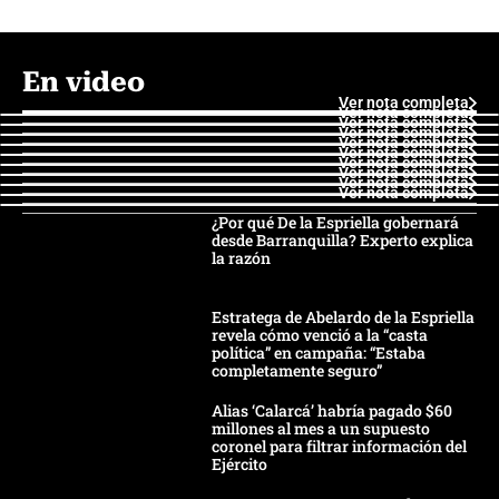
En video
Ver nota completa
Ver nota completa
Ver nota completa
Ver nota completa
Ver nota completa
Ver nota completa
Ver nota completa
Ver nota completa
Ver nota completa
Ver nota completa
¿Por qué De la Espriella gobernará
desde Barranquilla? Experto explica
la razón
Estratega de Abelardo de la Espriella
revela cómo venció a la “casta
política” en campaña: “Estaba
completamente seguro”
Alias ‘Calarcá’ habría pagado $60
millones al mes a un supuesto
coronel para filtrar información del
Ejército