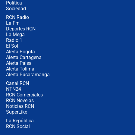
Política
Sociedad
RCN Radio
🔴 EN VIVO | Noticiero La FM con
La Fm
Juan Lozano - 5 de agosto de 2026
Deportes RCN
La Mega
Radio 1
El Sol
Alerta Bogotá
Alerta Cartagena
Alerta Paisa
Alerta Tolima
Alerta Bucaramanga
Canal RCN
NTN24
RCN Comerciales
RCN Novelas
Noticias RCN
SuperLike
La República
RCN Social