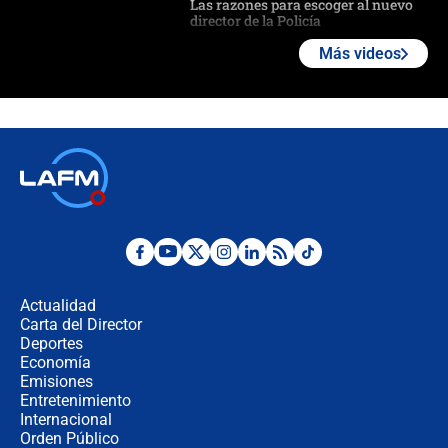
Las razones para escoger al nuevo
director de la Policía
Más videos
"Prohibir es la salida fácil": ¿Qué
futuro les espera a las cabalgatas en
Colombia?
Ministro de Defensa no descarta el
uso de la UNDMO ante posibles
disturbios durante la posesión
"No hubo fraude ni posibilidad de
fraude": Auditoría respondió a
señalamientos de Petro sobre
Actualidad
elección de Abelardo de La Espriella
Carta del Director
Tras su posesión, presidente De la
Deportes
Espriella empieza gira por regiones
Economía
donde perdió
Emisiones
Entretenimiento
Internacional
Las seis de las 6 con Juan Lozano |
Orden Público
miércoles 5 de agosto de 2026