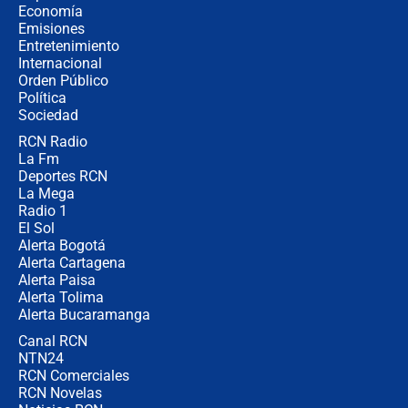
crece el pulso por la elección del
Economía
contralor
Emisiones
Entretenimiento
Internacional
🔴 EN VIVO | Noticiero La FM con
Orden Público
Juan Lozano - 6 de agosto de 2026
Política
Sociedad
RCN Radio
¿Por qué De la Espriella gobernará
La Fm
desde Barranquilla? Experto explica
la razón
Deportes RCN
La Mega
Radio 1
El Sol
Alerta Bogotá
Alerta Cartagena
Alerta Paisa
Alerta Tolima
Alerta Bucaramanga
Canal RCN
NTN24
RCN Comerciales
RCN Novelas