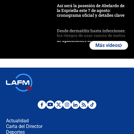
Así será la posesión de Abelardo de
la Espriella este 7 de agosto:
cronograma oficial y detalles clave
Desde dermatitis hasta infecciones:
los riesgos de usar cascos de motos
de aplicaciones de transporte
Más videos
¿Cómo comprar dólares desde el
celular? Requisitos, pasos y
recomendaciones
Las seis de las 6 con Juan Lozano |
jueves 6 de agosto de 2026
Posesión de Abelardo De La Espriella
en Cali: ¿qué pasará con los
congresistas del Pacto Histórico que
Actualidad
no asistirán?
Carta del Director
Álvaro Uribe asistirá a la posesión y
Deportes