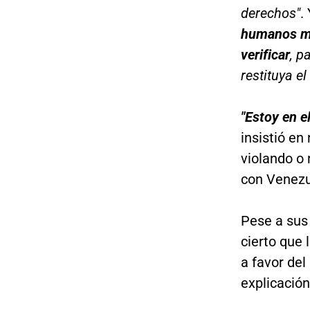
derechos"
.
humanos mi
verificar
, p
restituya e
"Estoy en e
insistió en
violando o 
con Venezu
Pese a sus
cierto que
a favor de
explicació