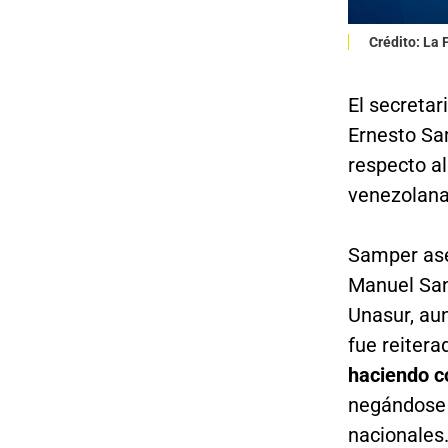
Crédito: La
El secretar
Ernesto Sa
respecto al
venezolana
Samper ase
Manuel Sant
Unasur, aun
fue reiter
haciendo c
negándose 
nacionales