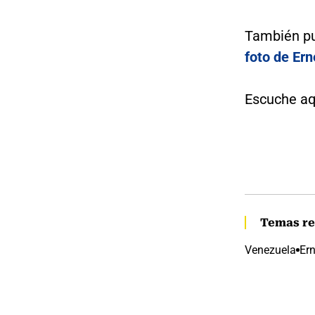
También pu
foto de Er
Escuche aq
Temas re
Venezuela
Er