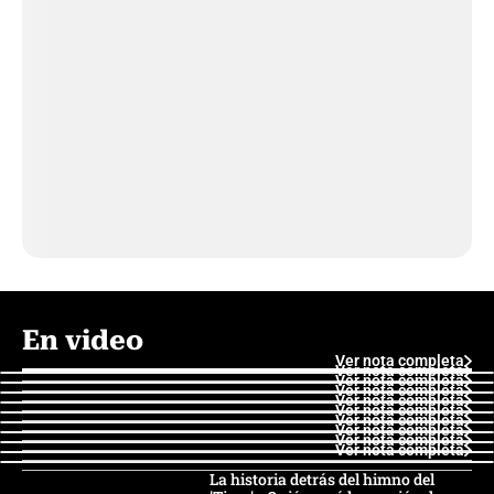
En video
Ver nota completa
Ver nota completa
Ver nota completa
Ver nota completa
Ver nota completa
Ver nota completa
Ver nota completa
Ver nota completa
Ver nota completa
Ver nota completa
La historia detrás del himno del