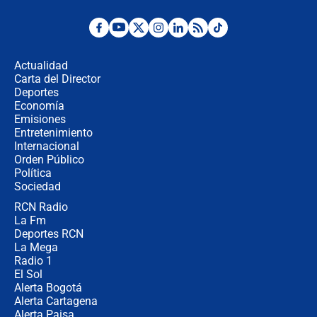
Desde dermatitis hasta infecciones:
los riesgos de usar cascos de motos
de aplicaciones de transporte
Actualidad
Carta del Director
¿Cómo comprar dólares desde el
Deportes
celular? Requisitos, pasos y
Economía
recomendaciones
Emisiones
Entretenimiento
Internacional
Las seis de las 6 con Juan Lozano |
Orden Público
jueves 6 de agosto de 2026
Política
Sociedad
RCN Radio
Posesión de Abelardo De La Espriella
La Fm
en Cali: ¿qué pasará con los
congresistas del Pacto Histórico que
Deportes RCN
no asistirán?
La Mega
Radio 1
El Sol
Alerta Bogotá
Alerta Cartagena
Alerta Paisa