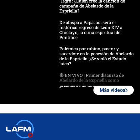
'Tigre': ¿Quién creó la canción de
campaña de Abelardo de la
Espriella?
De obispo a Papa: así será el
histórico regreso de León XIV a
Chiclayo, la cuna espiritual del
Pontífice
Polémica por rabino, pastor y
sacerdote en la posesión de Abelardo
de la Espriella: ¿Se violó el Estado
laico?
🔴 EN VIVO | Primer discurso de
Abelardo de la Espriella como
presidente de Colombia
Más videos
¿La posesión de Abelardo De la
Espriella en Cali inicia la
descentralización en Colombia? Esto
respondió el alcalde Eder
Así será la posesión de Abelardo de
la Espriella este 7 de agosto:
cronograma oficial y detalles clave