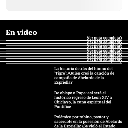
En video
Ver nota completa
Ver nota completa
Ver nota completa
Ver nota completa
Ver nota completa
Ver nota completa
Ver nota completa
Ver nota completa
Ver nota completa
Ver nota completa
La historia detrás del himno del
'Tigre': ¿Quién creó la canción de
campaña de Abelardo de la
Espriella?
De obispo a Papa: así será el
histórico regreso de León XIV a
Chiclayo, la cuna espiritual del
Pontífice
Polémica por rabino, pastor y
sacerdote en la posesión de Abelardo
de la Espriella: ¿Se violó el Estado