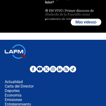
laico?
🔴 EN VIVO | Primer discurso de
Abelardo de la Espriella como
presidente de Colombia
Más videos
¿La posesión de Abelardo De la
Espriella en Cali inicia la
descentralización en Colombia? Esto
respondió el alcalde Eder
Así será la posesión de Abelardo de
la Espriella este 7 de agosto:
cronograma oficial y detalles clave
Desde dermatitis hasta infecciones:
los riesgos de usar cascos de motos
de aplicaciones de transporte
Actualidad
Carta del Director
¿Cómo comprar dólares desde el
Deportes
celular? Requisitos, pasos y
Economía
recomendaciones
Emisiones
Entretenimiento