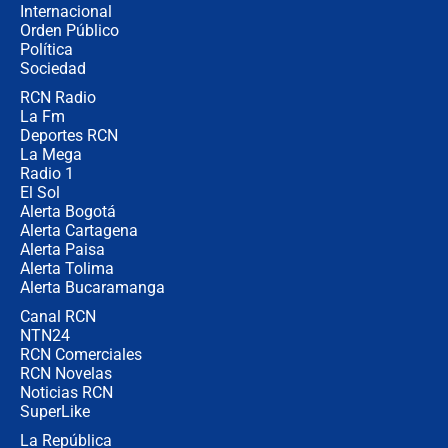
Internacional
Las seis de las 6 con Juan Lozano |
Orden Público
jueves 6 de agosto de 2026
Política
Sociedad
RCN Radio
Posesión de Abelardo De La Espriella
La Fm
en Cali: ¿qué pasará con los
congresistas del Pacto Histórico que
Deportes RCN
no asistirán?
La Mega
Radio 1
El Sol
Alerta Bogotá
Alerta Cartagena
Alerta Paisa
Alerta Tolima
Alerta Bucaramanga
Canal RCN
NTN24
RCN Comerciales
RCN Novelas
Noticias RCN
SuperLike
La República