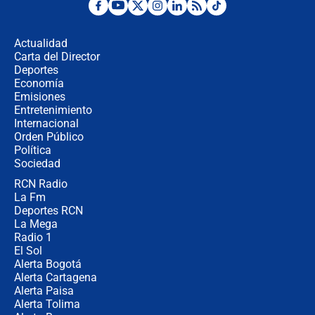
Tras su posesión, presidente De la
Espriella empieza gira por regiones
donde perdió
Actualidad
Carta del Director
Las seis de las 6 con Juan Lozano |
Deportes
miércoles 5 de agosto de 2026
Economía
Emisiones
Entretenimiento
Internacional
🔴 EN VIVO | Noticiero La FM con
Orden Público
Juan Lozano - 5 de agosto de 2026
Política
Sociedad
RCN Radio
La petición de los empresarios al
La Fm
gobierno de De la Espriella antes del
Congreso de la ANDI
Deportes RCN
La Mega
Radio 1
El Sol
Alerta Bogotá
Alerta Cartagena
Alerta Paisa
Alerta Tolima