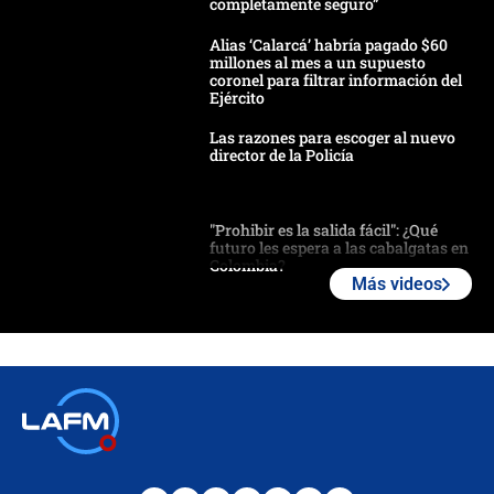
completamente seguro”
Alias ‘Calarcá’ habría pagado $60
millones al mes a un supuesto
coronel para filtrar información del
Ejército
Las razones para escoger al nuevo
director de la Policía
"Prohibir es la salida fácil": ¿Qué
futuro les espera a las cabalgatas en
Colombia?
Más videos
Ministro de Defensa no descarta el
uso de la UNDMO ante posibles
disturbios durante la posesión
"No hubo fraude ni posibilidad de
fraude": Auditoría respondió a
señalamientos de Petro sobre
elección de Abelardo de La Espriella