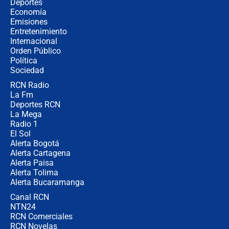
Álvaro Uribe asistirá a la posesión y
Deportes
crece el pulso por la elección del
Economía
contralor
Emisiones
Entretenimiento
Internacional
🔴 EN VIVO | Noticiero La FM con
Orden Público
Juan Lozano - 6 de agosto de 2026
Política
Sociedad
RCN Radio
¿Por qué De la Espriella gobernará
La Fm
desde Barranquilla? Experto explica
la razón
Deportes RCN
La Mega
Radio 1
El Sol
Alerta Bogotá
Alerta Cartagena
Alerta Paisa
Alerta Tolima
Alerta Bucaramanga
Canal RCN
NTN24
RCN Comerciales
RCN Novelas