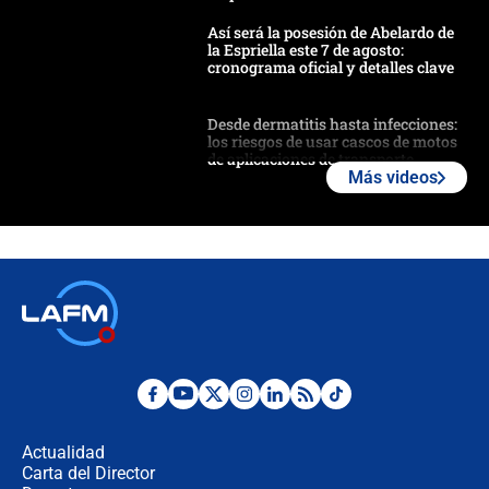
Así será la posesión de Abelardo de
la Espriella este 7 de agosto:
cronograma oficial y detalles clave
Desde dermatitis hasta infecciones:
los riesgos de usar cascos de motos
de aplicaciones de transporte
Más videos
¿Cómo comprar dólares desde el
celular? Requisitos, pasos y
recomendaciones
Las seis de las 6 con Juan Lozano |
jueves 6 de agosto de 2026
Posesión de Abelardo De La Espriella
en Cali: ¿qué pasará con los
congresistas del Pacto Histórico que
Actualidad
no asistirán?
Carta del Director