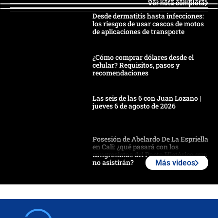
Ver nota completa
Desde dermatitis hasta infecciones:
los riesgos de usar cascos de motos
de aplicaciones de transporte
¿Cómo comprar dólares desde el
celular? Requisitos, pasos y
recomendaciones
Las seis de las 6 con Juan Lozano |
jueves 6 de agosto de 2026
Posesión de Abelardo De La Espriella
en Cali: ¿qué pasará con los
congresistas del Pacto Histórico que
no asistirán?
Más videos
Álvaro Uribe asistirá a la posesión y
crece el pulso por la elección del
contralor