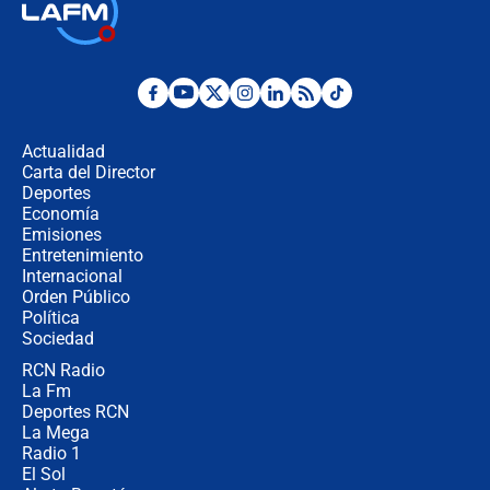
🔴 EN VIVO | Noticiero La FM con
Juan Lozano - 6 de agosto de 2026
¿Por qué De la Espriella gobernará
desde Barranquilla? Experto explica
la razón
Actualidad
Carta del Director
Estratega de Abelardo de la Espriella
Deportes
revela cómo venció a la “casta
Economía
política” en campaña: “Estaba
Emisiones
completamente seguro”
Entretenimiento
Internacional
Alias ‘Calarcá’ habría pagado $60
Orden Público
millones al mes a un supuesto
Política
coronel para filtrar información del
Ejército
Sociedad
RCN Radio
Las razones para escoger al nuevo
La Fm
director de la Policía
Deportes RCN
La Mega
Radio 1
El Sol