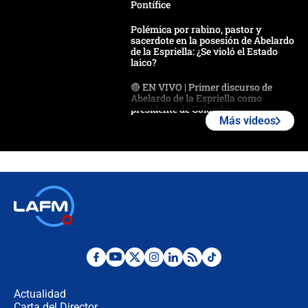
Pontífice
Polémica por rabino, pastor y
sacerdote en la posesión de Abelardo
de la Espriella: ¿Se violó el Estado
laico?
🔴 EN VIVO | Primer discurso de
Abelardo de la Espriella como
presidente de Colombia
Más videos
¿La posesión de Abelardo De la
Espriella en Cali inicia la
descentralización en Colombia? Esto
respondió el alcalde Eder
Así será la posesión de Abelardo de
la Espriella este 7 de agosto:
cronograma oficial y detalles clave
Desde dermatitis hasta infecciones:
los riesgos de usar cascos de motos
de aplicaciones de transporte
Actualidad
Carta del Director