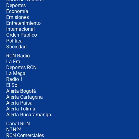
¿Cómo comprar dólares desde el
Deportes
celular? Requisitos, pasos y
Economía
recomendaciones
Emisiones
Entretenimiento
Internacional
Las seis de las 6 con Juan Lozano |
Orden Público
jueves 6 de agosto de 2026
Política
Sociedad
RCN Radio
Posesión de Abelardo De La Espriella
La Fm
en Cali: ¿qué pasará con los
congresistas del Pacto Histórico que
Deportes RCN
no asistirán?
La Mega
Radio 1
El Sol
Alerta Bogotá
Alerta Cartagena
Alerta Paisa
Alerta Tolima
Alerta Bucaramanga
Canal RCN
NTN24
RCN Comerciales