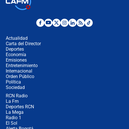
🔴 EN VIVO | Primer discurso de
Abelardo de la Espriella como
presidente de Colombia
¿La posesión de Abelardo De la
Espriella en Cali inicia la
descentralización en Colombia? Esto
Actualidad
respondió el alcalde Eder
Carta del Director
Así será la posesión de Abelardo de
Deportes
la Espriella este 7 de agosto:
Economía
cronograma oficial y detalles clave
Emisiones
Entretenimiento
Internacional
Desde dermatitis hasta infecciones:
Orden Público
los riesgos de usar cascos de motos
Política
de aplicaciones de transporte
Sociedad
RCN Radio
¿Cómo comprar dólares desde el
La Fm
celular? Requisitos, pasos y
recomendaciones
Deportes RCN
La Mega
Radio 1
El Sol
Alerta Bogotá