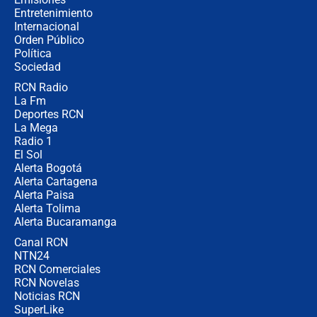
completamente seguro”
Entretenimiento
Internacional
Alias ‘Calarcá’ habría pagado $60
Orden Público
millones al mes a un supuesto
Política
coronel para filtrar información del
Ejército
Sociedad
RCN Radio
Las razones para escoger al nuevo
La Fm
director de la Policía
Deportes RCN
La Mega
Radio 1
El Sol
Alerta Bogotá
Alerta Cartagena
Alerta Paisa
Alerta Tolima
Alerta Bucaramanga
Canal RCN
NTN24
RCN Comerciales
RCN Novelas
Noticias RCN
SuperLike