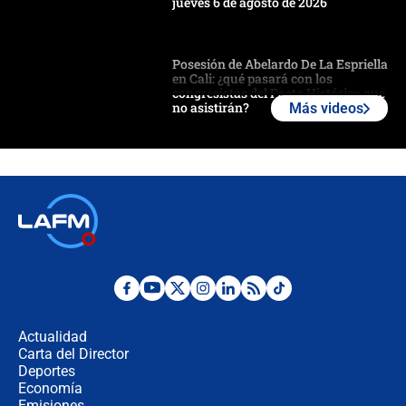
jueves 6 de agosto de 2026
Posesión de Abelardo De La Espriella
en Cali: ¿qué pasará con los
congresistas del Pacto Histórico que
no asistirán?
Más videos
Álvaro Uribe asistirá a la posesión y
crece el pulso por la elección del
contralor
🔴 EN VIVO | Noticiero La FM con
Juan Lozano - 6 de agosto de 2026
¿Por qué De la Espriella gobernará
desde Barranquilla? Experto explica
la razón
Actualidad
Carta del Director
Estratega de Abelardo de la Espriella
Deportes
revela cómo venció a la “casta
Economía
política” en campaña: “Estaba
Emisiones