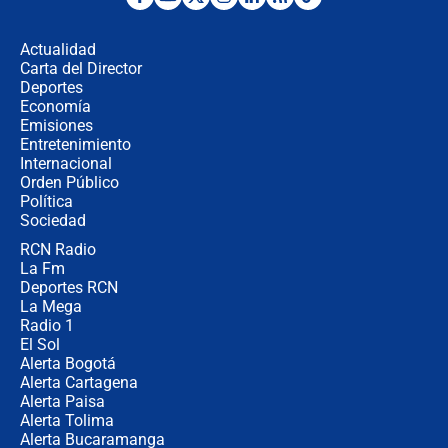
¿Por qué De la Espriella gobernará
desde Barranquilla? Experto explica
la razón
Actualidad
Carta del Director
Estratega de Abelardo de la Espriella
Deportes
revela cómo venció a la “casta
Economía
política” en campaña: “Estaba
Emisiones
completamente seguro”
Entretenimiento
Internacional
Alias ‘Calarcá’ habría pagado $60
Orden Público
millones al mes a un supuesto
Política
coronel para filtrar información del
Ejército
Sociedad
RCN Radio
Las razones para escoger al nuevo
La Fm
director de la Policía
Deportes RCN
La Mega
Radio 1
El Sol
Alerta Bogotá
Alerta Cartagena
Alerta Paisa
Alerta Tolima
Alerta Bucaramanga