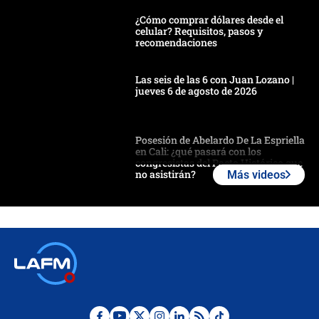
¿Cómo comprar dólares desde el
celular? Requisitos, pasos y
recomendaciones
Las seis de las 6 con Juan Lozano |
jueves 6 de agosto de 2026
Posesión de Abelardo De La Espriella
en Cali: ¿qué pasará con los
congresistas del Pacto Histórico que
no asistirán?
Más videos
Álvaro Uribe asistirá a la posesión y
crece el pulso por la elección del
contralor
🔴 EN VIVO | Noticiero La FM con
Juan Lozano - 6 de agosto de 2026