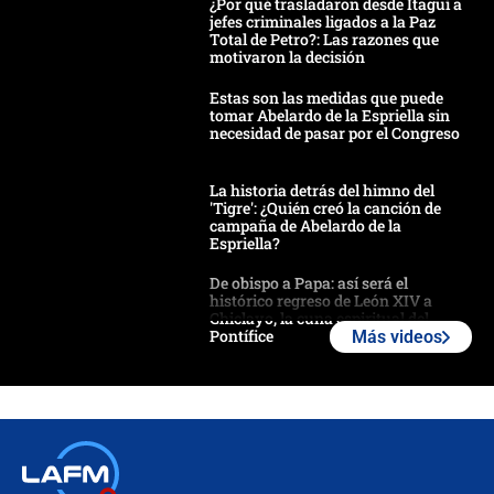
¿Por qué trasladaron desde Itagüí a
jefes criminales ligados a la Paz
Total de Petro?: Las razones que
motivaron la decisión
Estas son las medidas que puede
tomar Abelardo de la Espriella sin
necesidad de pasar por el Congreso
La historia detrás del himno del
'Tigre': ¿Quién creó la canción de
campaña de Abelardo de la
Espriella?
De obispo a Papa: así será el
histórico regreso de León XIV a
Chiclayo, la cuna espiritual del
Pontífice
Más videos
Polémica por rabino, pastor y
sacerdote en la posesión de Abelardo
de la Espriella: ¿Se violó el Estado
laico?
🔴 EN VIVO | Primer discurso de
Abelardo de la Espriella como