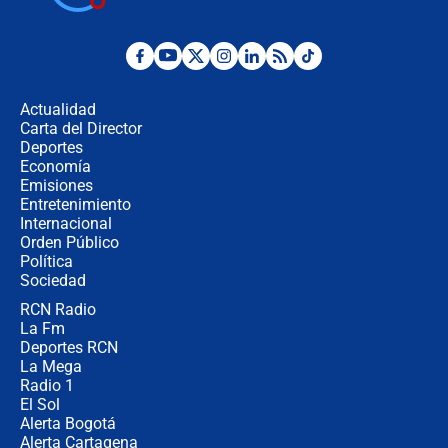
presidente de Colombia
¿La posesión de Abelardo De la
Espriella en Cali inicia la
descentralización en Colombia? Esto
Actualidad
respondió el alcalde Eder
Carta del Director
Así será la posesión de Abelardo de
Deportes
la Espriella este 7 de agosto:
Economía
cronograma oficial y detalles clave
Emisiones
Entretenimiento
Internacional
Desde dermatitis hasta infecciones:
Orden Público
los riesgos de usar cascos de motos
Política
de aplicaciones de transporte
Sociedad
RCN Radio
¿Cómo comprar dólares desde el
La Fm
celular? Requisitos, pasos y
recomendaciones
Deportes RCN
La Mega
Radio 1
El Sol
Alerta Bogotá
Alerta Cartagena