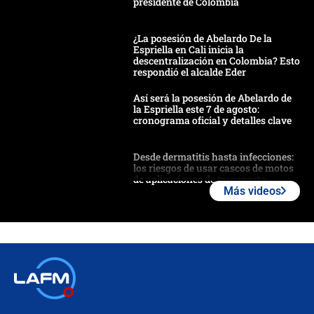
presidente de Colombia
¿La posesión de Abelardo De la
Espriella en Cali inicia la
descentralización en Colombia? Esto
respondió el alcalde Eder
Así será la posesión de Abelardo de
la Espriella este 7 de agosto:
cronograma oficial y detalles clave
Desde dermatitis hasta infecciones:
los riesgos de usar cascos de motos
de aplicaciones de transporte
Más videos
¿Cómo comprar dólares desde el
celular? Requisitos, pasos y
recomendaciones
Las seis de las 6 con Juan Lozano |
jueves 6 de agosto de 2026