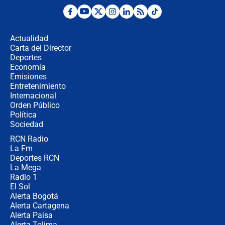
Posesión de Abelardo De La Espriella
en Cali: ¿qué pasará con los
congresistas del Pacto Histórico que
Actualidad
no asistirán?
Carta del Director
Álvaro Uribe asistirá a la posesión y
Deportes
crece el pulso por la elección del
Economía
contralor
Emisiones
Entretenimiento
Internacional
🔴 EN VIVO | Noticiero La FM con
Orden Público
Juan Lozano - 6 de agosto de 2026
Política
Sociedad
RCN Radio
¿Por qué De la Espriella gobernará
La Fm
desde Barranquilla? Experto explica
la razón
Deportes RCN
La Mega
Radio 1
El Sol
Alerta Bogotá
Alerta Cartagena
Alerta Paisa
Alerta Tolima