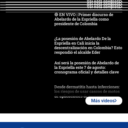
Ver nota completa
Ver nota completa
Ver nota completa
🔴 EN VIVO | Primer discurso de
Abelardo de la Espriella como
presidente de Colombia
¿La posesión de Abelardo De la
Espriella en Cali inicia la
descentralización en Colombia? Esto
respondió el alcalde Eder
Así será la posesión de Abelardo de
la Espriella este 7 de agosto:
cronograma oficial y detalles clave
Desde dermatitis hasta infecciones:
los riesgos de usar cascos de motos
de aplicaciones de transporte
Más videos
¿Cómo comprar dólares desde el
celular? Requisitos, pasos y
recomendaciones