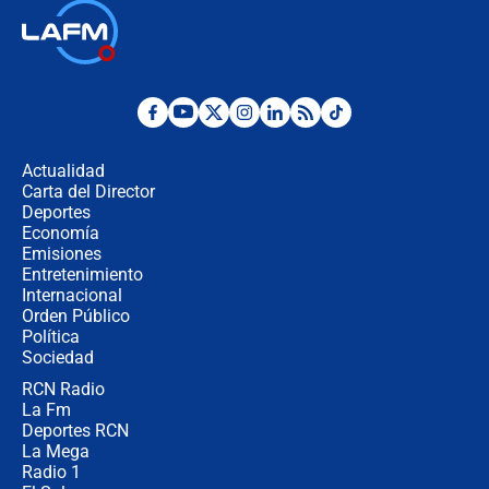
Las seis de las 6 con Juan Lozano |
jueves 6 de agosto de 2026
Posesión de Abelardo De La Espriella
en Cali: ¿qué pasará con los
congresistas del Pacto Histórico que
Actualidad
no asistirán?
Carta del Director
Álvaro Uribe asistirá a la posesión y
Deportes
crece el pulso por la elección del
Economía
contralor
Emisiones
Entretenimiento
Internacional
🔴 EN VIVO | Noticiero La FM con
Orden Público
Juan Lozano - 6 de agosto de 2026
Política
Sociedad
RCN Radio
¿Por qué De la Espriella gobernará
La Fm
desde Barranquilla? Experto explica
la razón
Deportes RCN
La Mega
Radio 1