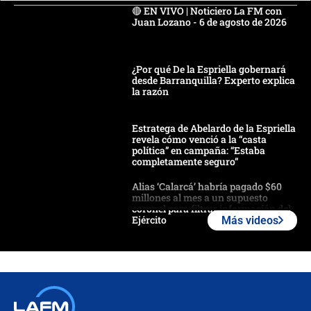
🔴 EN VIVO | Noticiero La FM con
Juan Lozano - 6 de agosto de 2026
¿Por qué De la Espriella gobernará
desde Barranquilla? Experto explica
la razón
Estratega de Abelardo de la Espriella
revela cómo venció a la “casta
política” en campaña: “Estaba
completamente seguro”
Alias ‘Calarcá’ habría pagado $60
millones al mes a un supuesto
coronel para filtrar información del
Ejército
Más videos
Las razones para escoger al nuevo
director de la Policía
"Prohibir es la salida fácil": ¿Qué