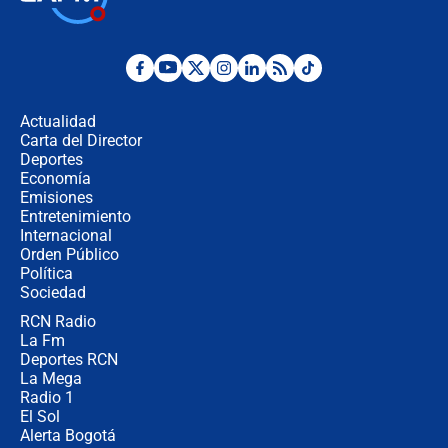
futuro les espera a las cabalgatas en
Colombia?
Ministro de Defensa no descarta el
uso de la UNDMO ante posibles
disturbios durante la posesión
Actualidad
Carta del Director
"No hubo fraude ni posibilidad de
Deportes
fraude": Auditoría respondió a
Economía
señalamientos de Petro sobre
Emisiones
elección de Abelardo de La Espriella
Entretenimiento
Internacional
Tras su posesión, presidente De la
Orden Público
Espriella empieza gira por regiones
Política
donde perdió
Sociedad
RCN Radio
Las seis de las 6 con Juan Lozano |
La Fm
miércoles 5 de agosto de 2026
Deportes RCN
La Mega
Radio 1
El Sol
Alerta Bogotá