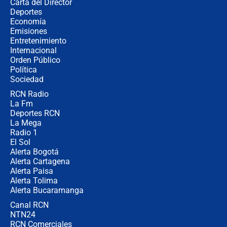
Carta del Director
Estratega de Abelardo de la Espriella
Deportes
revela cómo venció a la “casta
Economía
política” en campaña: “Estaba
Emisiones
completamente seguro”
Entretenimiento
Internacional
Alias ‘Calarcá’ habría pagado $60
Orden Público
millones al mes a un supuesto
Política
coronel para filtrar información del
Ejército
Sociedad
RCN Radio
Las razones para escoger al nuevo
La Fm
director de la Policía
Deportes RCN
La Mega
Radio 1
El Sol
Alerta Bogotá
Alerta Cartagena
Alerta Paisa
Alerta Tolima
Alerta Bucaramanga
Canal RCN
NTN24
RCN Comerciales