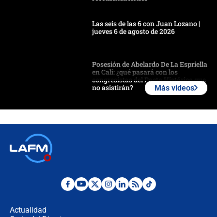
Las seis de las 6 con Juan Lozano |
jueves 6 de agosto de 2026
Posesión de Abelardo De La Espriella
en Cali: ¿qué pasará con los
congresistas del Pacto Histórico que
no asistirán?
Más videos
Álvaro Uribe asistirá a la posesión y
crece el pulso por la elección del
contralor
🔴 EN VIVO | Noticiero La FM con
Juan Lozano - 6 de agosto de 2026
¿Por qué De la Espriella gobernará
desde Barranquilla? Experto explica
la razón
Actualidad