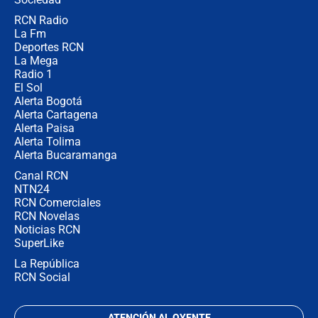
RCN Radio
¿Cómo comprar dólares desde el
La Fm
celular? Requisitos, pasos y
recomendaciones
Deportes RCN
La Mega
Radio 1
El Sol
Alerta Bogotá
Alerta Cartagena
Alerta Paisa
Alerta Tolima
Alerta Bucaramanga
Canal RCN
NTN24
RCN Comerciales
RCN Novelas
Noticias RCN
SuperLike
La República
RCN Social
ATENCIÓN AL OYENTE