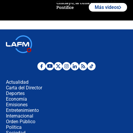
Chiclayo, la cuna espiritual del
Pontífice
Más videos
Polémica por rabino, pastor y
sacerdote en la posesión de Abelardo
de la Espriella: ¿Se violó el Estado
laico?
🔴 EN VIVO | Primer discurso de
Abelardo de la Espriella como
presidente de Colombia
¿La posesión de Abelardo De la
Espriella en Cali inicia la
descentralización en Colombia? Esto
Actualidad
respondió el alcalde Eder
Carta del Director
Así será la posesión de Abelardo de
Deportes
la Espriella este 7 de agosto:
Economía
cronograma oficial y detalles clave
Emisiones
Entretenimiento
Internacional
Desde dermatitis hasta infecciones:
Orden Público
los riesgos de usar cascos de motos
Política
de aplicaciones de transporte
Sociedad