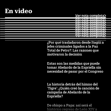
En video
Ver nota completa
Ver nota completa
Ver nota completa
Ver nota completa
Ver nota completa
Ver nota completa
Ver nota completa
Ver nota completa
Ver nota completa
Ver nota completa
¿Por qué trasladaron desde Itagüí a
jefes criminales ligados a la Paz
Total de Petro?: Las razones que
motivaron la decisión
Estas son las medidas que puede
tomar Abelardo de la Espriella sin
necesidad de pasar por el Congreso
La historia detrás del himno del
'Tigre': ¿Quién creó la canción de
campaña de Abelardo de la
Espriella?
De obispo a Papa: así será el
histórico regreso de León XIV a