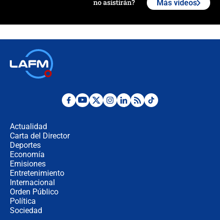
no asistirán?
Más videos
Álvaro Uribe asistirá a la posesión y
crece el pulso por la elección del
contralor
🔴 EN VIVO | Noticiero La FM con
Juan Lozano - 6 de agosto de 2026
¿Por qué De la Espriella gobernará
desde Barranquilla? Experto explica
la razón
Actualidad
Carta del Director
Estratega de Abelardo de la Espriella
Deportes
revela cómo venció a la “casta
Economía
política” en campaña: “Estaba
Emisiones
completamente seguro”
Entretenimiento
Internacional
Alias ‘Calarcá’ habría pagado $60
Orden Público
millones al mes a un supuesto
Política
coronel para filtrar información del
Ejército
Sociedad