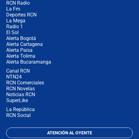
RCN Radio
Las razones para escoger al nuevo
La Fm
director de la Policía
Deportes RCN
La Mega
Radio 1
El Sol
Alerta Bogotá
Alerta Cartagena
Alerta Paisa
Alerta Tolima
Alerta Bucaramanga
Canal RCN
NTN24
RCN Comerciales
RCN Novelas
Noticias RCN
SuperLike
La República
RCN Social
ATENCIÓN AL OYENTE