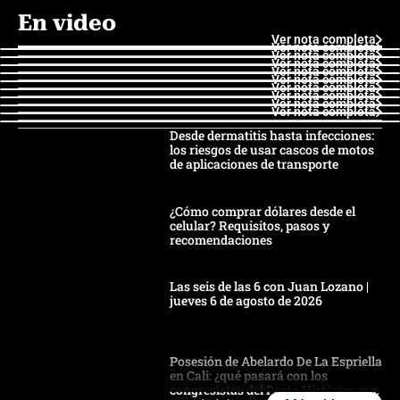
En video
Ver nota completa
Ver nota completa
Ver nota completa
Ver nota completa
Ver nota completa
Ver nota completa
Ver nota completa
Ver nota completa
Ver nota completa
Ver nota completa
Desde dermatitis hasta infecciones:
los riesgos de usar cascos de motos
de aplicaciones de transporte
¿Cómo comprar dólares desde el
celular? Requisitos, pasos y
recomendaciones
Las seis de las 6 con Juan Lozano |
jueves 6 de agosto de 2026
Posesión de Abelardo De La Espriella
en Cali: ¿qué pasará con los
congresistas del Pacto Histórico que