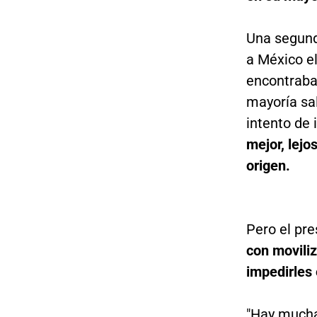
Una segund
a México el
encontraban
mayoría sa
intento de
mejor, lejo
origen.
Pero el pr
con movili
impedirles 
"Hay much