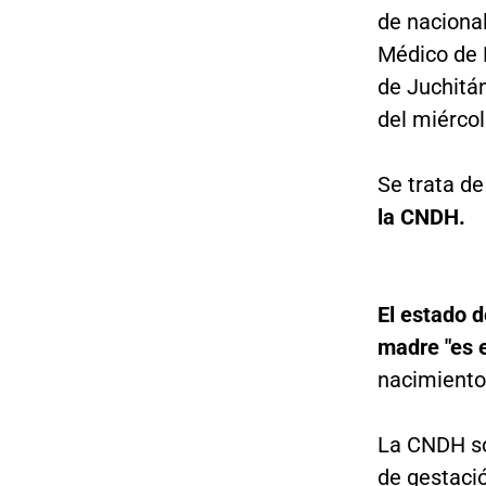
de nacional
Médico de 
de Juchitá
del miércol
Se trata de
la CNDH.
El estado d
madre "es e
nacimiento
La CNDH sol
de gestaci