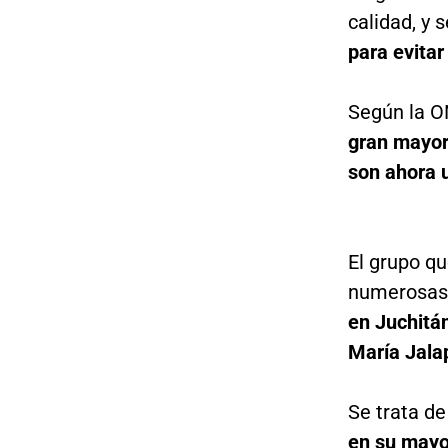
calidad, y 
para evitar
Según la 
gran mayor
son ahora 
El grupo q
numerosas 
en Juchitá
María Jala
Se trata d
en su mayor