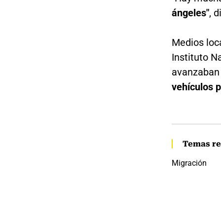
ángeles"
, d
Medios loc
Instituto N
avanzaba
vehículos p
Temas re
Migración