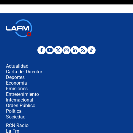
Álvaro Uribe asistirá a la posesión y
crece el pulso por la elección del
contralor
🔴 EN VIVO | Noticiero La FM con
Juan Lozano - 6 de agosto de 2026
¿Por qué De la Espriella gobernará
desde Barranquilla? Experto explica
la razón
Actualidad
Carta del Director
Estratega de Abelardo de la Espriella
Deportes
revela cómo venció a la “casta
Economía
política” en campaña: “Estaba
Emisiones
completamente seguro”
Entretenimiento
Internacional
Alias ‘Calarcá’ habría pagado $60
Orden Público
millones al mes a un supuesto
Política
coronel para filtrar información del
Ejército
Sociedad
RCN Radio
Las razones para escoger al nuevo
La Fm
director de la Policía