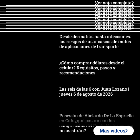
Ver nota completa
Ver nota completa
Ver nota completa
Ver nota completa
Ver nota completa
Ver nota completa
Ver nota completa
Ver nota completa
Ver nota completa
Ver nota completa
Desde dermatitis hasta infecciones:
los riesgos de usar cascos de motos
de aplicaciones de transporte
¿Cómo comprar dólares desde el
celular? Requisitos, pasos y
recomendaciones
Las seis de las 6 con Juan Lozano |
jueves 6 de agosto de 2026
Posesión de Abelardo De La Espriella
en Cali: ¿qué pasará con los
congresistas del Pacto Histórico que
no asistirán?
Más videos