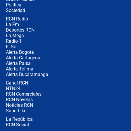
Juan Lozano - 6 de agosto de 2026
Política
Sociedad
RCN Radio
¿Por qué De la Espriella gobernará
La Fm
desde Barranquilla? Experto explica
la razón
Deportes RCN
La Mega
Radio 1
El Sol
Alerta Bogotá
Alerta Cartagena
Alerta Paisa
Alerta Tolima
Alerta Bucaramanga
Canal RCN
NTN24
RCN Comerciales
RCN Novelas
Noticias RCN
SuperLike
La República
RCN Social