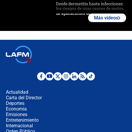
Desde dermatitis hasta infecciones:
los riesgos de usar cascos de motos
de aplicaciones de transporte
Más videos
¿Cómo comprar dólares desde el
celular? Requisitos, pasos y
recomendaciones
Las seis de las 6 con Juan Lozano |
jueves 6 de agosto de 2026
Posesión de Abelardo De La Espriella
en Cali: ¿qué pasará con los
congresistas del Pacto Histórico que
Actualidad
no asistirán?
Carta del Director
Álvaro Uribe asistirá a la posesión y
Deportes
crece el pulso por la elección del
Economía
contralor
Emisiones
Entretenimiento
Internacional
🔴 EN VIVO | Noticiero La FM con
Orden Público