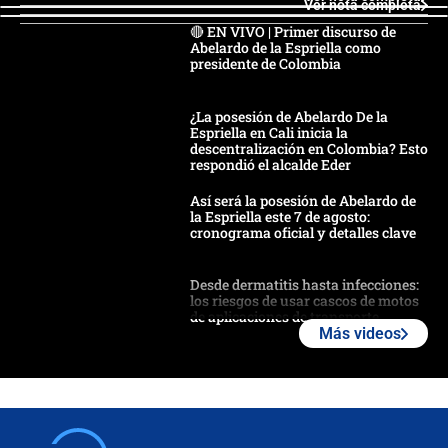
Ver nota completa
🔴 EN VIVO | Primer discurso de
Abelardo de la Espriella como
presidente de Colombia
¿La posesión de Abelardo De la
Espriella en Cali inicia la
descentralización en Colombia? Esto
respondió el alcalde Eder
Así será la posesión de Abelardo de
la Espriella este 7 de agosto:
cronograma oficial y detalles clave
Desde dermatitis hasta infecciones:
los riesgos de usar cascos de motos
de aplicaciones de transporte
Más videos
¿Cómo comprar dólares desde el
celular? Requisitos, pasos y
recomendaciones