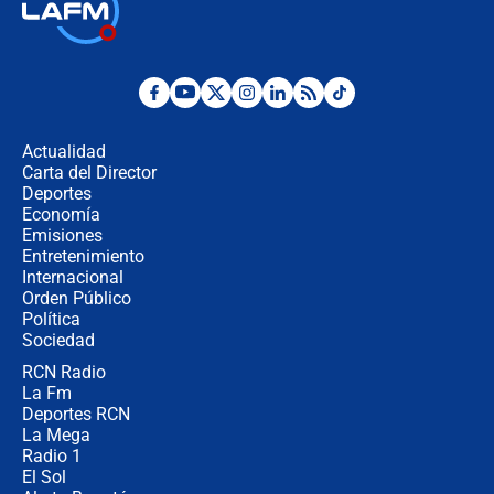
Las seis de las 6 con Juan Lozano |
jueves 6 de agosto de 2026
Posesión de Abelardo De La Espriella
en Cali: ¿qué pasará con los
congresistas del Pacto Histórico que
Actualidad
no asistirán?
Carta del Director
Álvaro Uribe asistirá a la posesión y
Deportes
crece el pulso por la elección del
Economía
contralor
Emisiones
Entretenimiento
Internacional
🔴 EN VIVO | Noticiero La FM con
Orden Público
Juan Lozano - 6 de agosto de 2026
Política
Sociedad
RCN Radio
¿Por qué De la Espriella gobernará
La Fm
desde Barranquilla? Experto explica
la razón
Deportes RCN
La Mega
Radio 1
El Sol