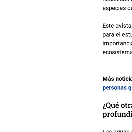
especies d
Este avist
para el est
importancia
ecosistema
Más notici
personas q
¿Qué otr
profund
Las aguas 