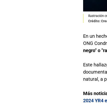
Ilustración 
Crédito: Cre
En un hecho
ONG Condri
negro" o "r
Este hallaz
documentad
natural, a p
Más notici
2024 YR4 e