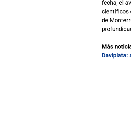
fecha, el 
científicos
de Monterr
profundidad
Más notici
Daviplata: 