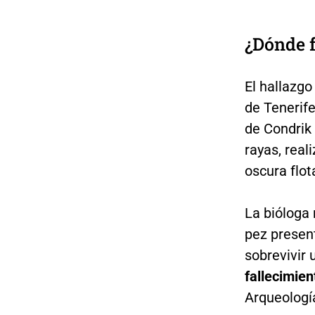
¿Dónde f
El hallazgo
de Tenerife
de Condrik 
rayas, real
oscura flot
La bióloga 
pez present
sobrevivir 
fallecimien
Arqueología