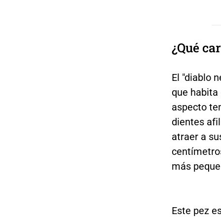
¿Qué car
El "diablo 
que habita
aspecto tem
dientes af
atraer a s
centímetro
más pequeñ
Este pez es