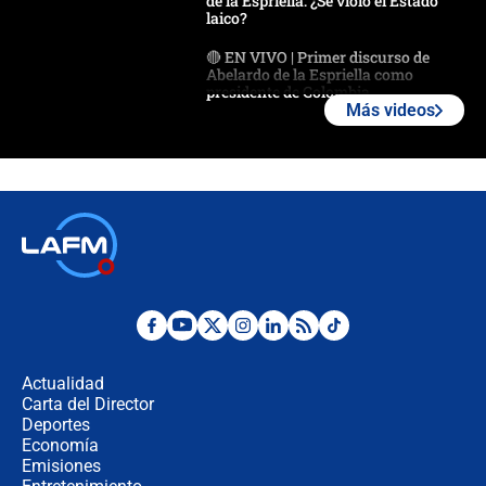
de la Espriella: ¿Se violó el Estado
laico?
🔴 EN VIVO | Primer discurso de
Abelardo de la Espriella como
presidente de Colombia
Más videos
¿La posesión de Abelardo De la
Espriella en Cali inicia la
descentralización en Colombia? Esto
respondió el alcalde Eder
Así será la posesión de Abelardo de
la Espriella este 7 de agosto:
cronograma oficial y detalles clave
Desde dermatitis hasta infecciones:
los riesgos de usar cascos de motos
de aplicaciones de transporte
Actualidad
Carta del Director
¿Cómo comprar dólares desde el
Deportes
celular? Requisitos, pasos y
Economía
recomendaciones
Emisiones