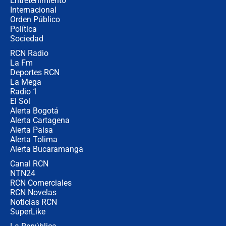
Entretenimiento
Internacional
Las seis de las 6 con Juan Lozano |
Orden Público
jueves 6 de agosto de 2026
Política
Sociedad
RCN Radio
Posesión de Abelardo De La Espriella
La Fm
en Cali: ¿qué pasará con los
congresistas del Pacto Histórico que
Deportes RCN
no asistirán?
La Mega
Radio 1
El Sol
Alerta Bogotá
Alerta Cartagena
Alerta Paisa
Alerta Tolima
Alerta Bucaramanga
Canal RCN
NTN24
RCN Comerciales
RCN Novelas
Noticias RCN
SuperLike