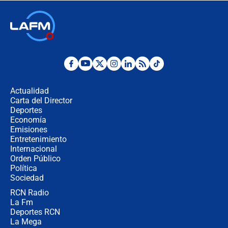
respondió el alcalde Eder
Así será la posesión de Abelardo de
la Espriella este 7 de agosto:
cronograma oficial y detalles clave
Desde dermatitis hasta infecciones:
los riesgos de usar cascos de motos
de aplicaciones de transporte
Actualidad
Carta del Director
¿Cómo comprar dólares desde el
Deportes
celular? Requisitos, pasos y
Economía
recomendaciones
Emisiones
Entretenimiento
Internacional
Las seis de las 6 con Juan Lozano |
Orden Público
jueves 6 de agosto de 2026
Política
Sociedad
RCN Radio
Posesión de Abelardo De La Espriella
La Fm
en Cali: ¿qué pasará con los
congresistas del Pacto Histórico que
Deportes RCN
no asistirán?
La Mega