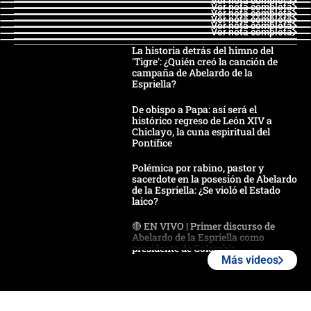
Ver nota completa
Ver nota completa
Ver nota completa
Ver nota completa
Ver nota completa
Ver nota completa
La historia detrás del himno del
'Tigre': ¿Quién creó la canción de
campaña de Abelardo de la
Espriella?
De obispo a Papa: así será el
histórico regreso de León XIV a
Chiclayo, la cuna espiritual del
Pontífice
Polémica por rabino, pastor y
sacerdote en la posesión de Abelardo
de la Espriella: ¿Se violó el Estado
laico?
🔴 EN VIVO | Primer discurso de
Abelardo de la Espriella como
presidente de Colombia
Más videos
¿La posesión de Abelardo De la
Espriella en Cali inicia la
descentralización en Colombia? Esto