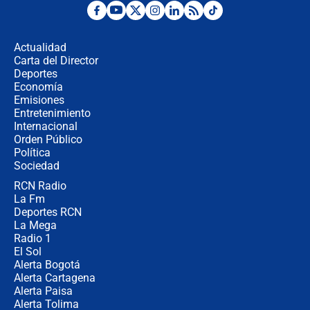
"No hubo fraude ni posibilidad de
fraude": Auditoría respondió a
señalamientos de Petro sobre
Actualidad
elección de Abelardo de La Espriella
Carta del Director
Tras su posesión, presidente De la
Deportes
Espriella empieza gira por regiones
Economía
donde perdió
Emisiones
Entretenimiento
Internacional
Las seis de las 6 con Juan Lozano |
Orden Público
miércoles 5 de agosto de 2026
Política
Sociedad
RCN Radio
🔴 EN VIVO | Noticiero La FM con
La Fm
Juan Lozano - 5 de agosto de 2026
Deportes RCN
La Mega
Radio 1
El Sol
Alerta Bogotá
Alerta Cartagena
Alerta Paisa
Alerta Tolima