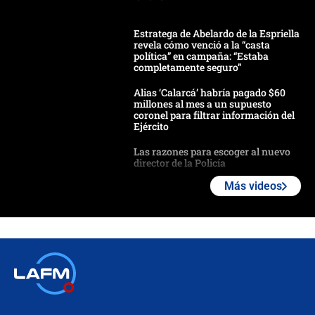
Estratega de Abelardo de la Espriella
revela cómo venció a la “casta
política” en campaña: “Estaba
completamente seguro”
Alias ‘Calarcá’ habría pagado $60
millones al mes a un supuesto
coronel para filtrar información del
Ejército
Las razones para escoger al nuevo
director de la Policía
Más videos
"Prohibir es la salida fácil": ¿Qué
futuro les espera a las cabalgatas en
Colombia?
Ministro de Defensa no descarta el
uso de la UNDMO ante posibles
disturbios durante la posesión