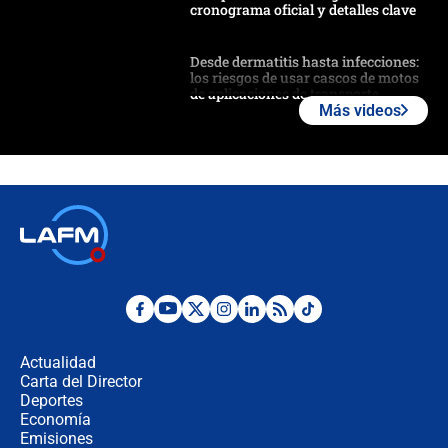
cronograma oficial y detalles clave
Desde dermatitis hasta infecciones:
los riesgos de usar cascos de motos
de aplicaciones de transporte
Más videos
¿Cómo comprar dólares desde el
celular? Requisitos, pasos y
recomendaciones
Las seis de las 6 con Juan Lozano |
jueves 6 de agosto de 2026
Posesión de Abelardo De La Espriella
en Cali: ¿qué pasará con los
congresistas del Pacto Histórico que
Actualidad
no asistirán?
Carta del Director
Álvaro Uribe asistirá a la posesión y
Deportes
crece el pulso por la elección del
Economía
contralor
Emisiones