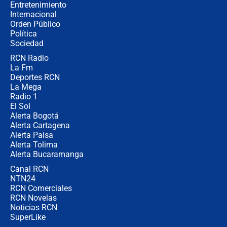
Entretenimiento
Internacional
🔴 EN VIVO | Noticiero La FM con
Orden Público
Juan Lozano - 6 de agosto de 2026
Política
Sociedad
RCN Radio
¿Por qué De la Espriella gobernará
La Fm
desde Barranquilla? Experto explica
la razón
Deportes RCN
La Mega
Radio 1
El Sol
Alerta Bogotá
Alerta Cartagena
Alerta Paisa
Alerta Tolima
Alerta Bucaramanga
Canal RCN
NTN24
RCN Comerciales
RCN Novelas
Noticias RCN
SuperLike