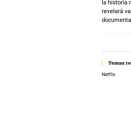
la histori
revelará va
documental
Temas re
Netflix