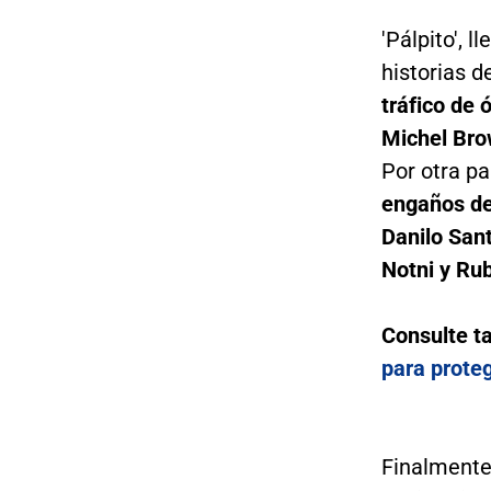
'Pálpito', 
historias d
tráfico de
Michel Bro
Por otra par
engaños de
Danilo San
Notni y Ru
Consulte t
para proteg
Finalmente,