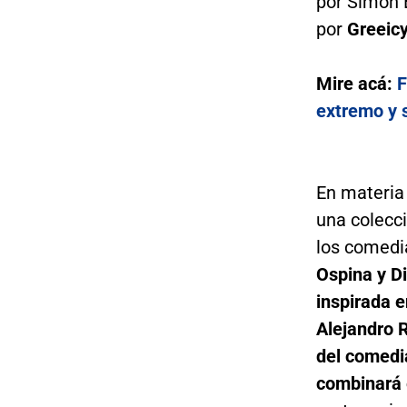
por Simón 
por
Greeicy
Mire acá:
F
extremo y 
En materia
una colecc
los comed
Ospina y D
inspirada e
Alejandro 
del comedia
combinará 