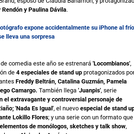
Brand, esposo de Claudia Bahamón, y protagoniza
 Rendón y Paulina Dávila
.
otógrafo expone accidentalmente su iPhone al frí
se lleva una sorpresa
 de comedia este año se estrenará
'Locombianos'
,
ión de
4 especiales de stand up
protagonizados po
iantes
Freddy Beltrán, Catalina Guzmán, Pamela
iego Camargo.
También llega
'Juanpis'
, serie
n el extravagante y controversial personaje de
Riaño;
'Nada Es Igual'
, el nuevo
especial de stand u
nte Lokillo Flores
; y una serie con un formato que
elementos de monólogos, sketches y talk show
,