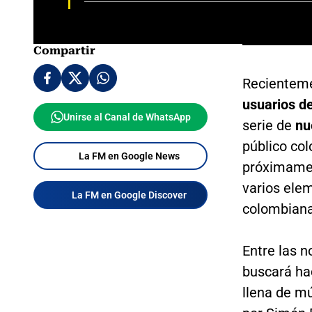
Compartir
Recientem
usuarios d
Unirse al Canal de WhatsApp
serie de
nu
público co
La FM en Google News
próximamen
varios elem
La FM en Google Discover
colombiana
Entre las n
buscará ha
llena de mú