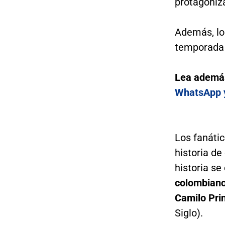
protagoniz
Además, los
temporada a
Lea ademá
WhatsApp y
Los fanátic
historia de
historia se
colombiano
Camilo Pri
Siglo).