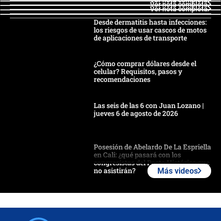
Ver nota completa
Ver nota completa
Desde dermatitis hasta infecciones:
los riesgos de usar cascos de motos
de aplicaciones de transporte
¿Cómo comprar dólares desde el
celular? Requisitos, pasos y
recomendaciones
Las seis de las 6 con Juan Lozano |
jueves 6 de agosto de 2026
Posesión de Abelardo De La Espriella
en Cali: ¿qué pasará con los
congresistas del Pacto Histórico que
no asistirán?
Más videos
Álvaro Uribe asistirá a la posesión y
crece el pulso por la elección del
contralor