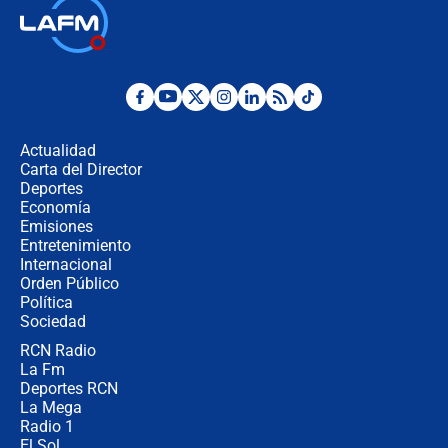
🔴 EN VIVO | Noticiero La FM con
Juan Lozano - 6 de agosto de 2026
¿Por qué De la Espriella gobernará
desde Barranquilla? Experto explica
la razón
Actualidad
Carta del Director
Estratega de Abelardo de la Espriella
Deportes
revela cómo venció a la “casta
Economía
política” en campaña: “Estaba
Emisiones
completamente seguro”
Entretenimiento
Internacional
Alias ‘Calarcá’ habría pagado $60
Orden Público
millones al mes a un supuesto
Política
coronel para filtrar información del
Ejército
Sociedad
RCN Radio
Las razones para escoger al nuevo
La Fm
director de la Policía
Deportes RCN
La Mega
Radio 1
El Sol