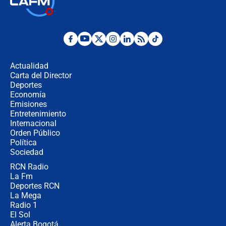
Juan Lozano - 6 de agosto de 2026
¿Por qué De la Espriella gobernará
desde Barranquilla? Experto explica
la razón
Actualidad
Carta del Director
Estratega de Abelardo de la Espriella
Deportes
revela cómo venció a la “casta
Economía
política” en campaña: “Estaba
Emisiones
completamente seguro”
Entretenimiento
Internacional
Alias ‘Calarcá’ habría pagado $60
Orden Público
millones al mes a un supuesto
Política
coronel para filtrar información del
Ejército
Sociedad
RCN Radio
Las razones para escoger al nuevo
La Fm
director de la Policía
Deportes RCN
La Mega
Radio 1
El Sol
Alerta Bogotá