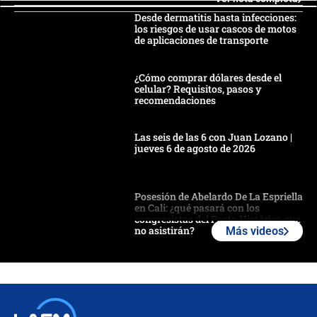
Desde dermatitis hasta infecciones:
los riesgos de usar cascos de motos
de aplicaciones de transporte
¿Cómo comprar dólares desde el
celular? Requisitos, pasos y
recomendaciones
Las seis de las 6 con Juan Lozano |
jueves 6 de agosto de 2026
Posesión de Abelardo De La Espriella
en Cali: ¿qué pasará con los
congresistas del Pacto Histórico que
no asistirán?
Más videos
Álvaro Uribe asistirá a la posesión y
crece el pulso por la elección del
contralor
🔴 EN VIVO | Noticiero La FM con