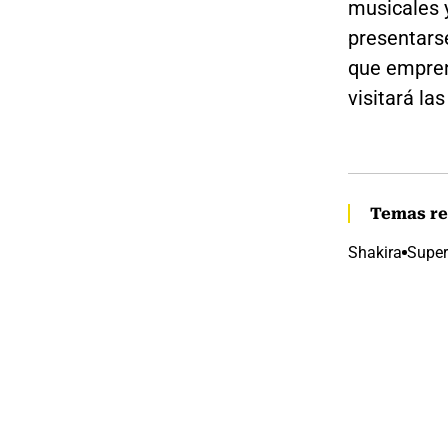
musicales 
presentars
que empren
visitará la
Temas re
Shakira
Super