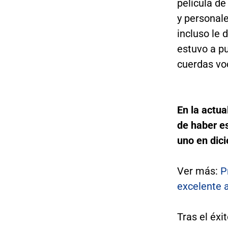
película d
y personale
incluso le 
estuvo a pu
cuerdas vo
En la actu
de haber es
uno en dic
Ver más:
P
excelente 
Tras el éxi