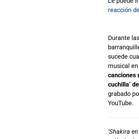
Le puede i
reacción d
Durante las
barranquill
sucede cuan
musical en
canciones 
cuchilla’ d
grabado por
YouTube.
‘Shakira en