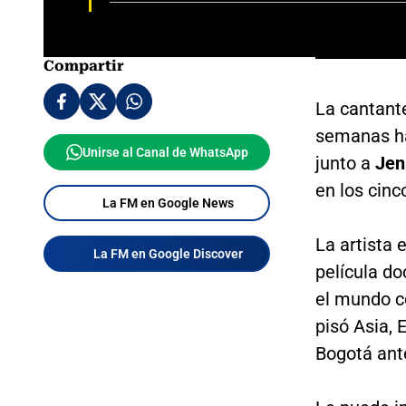
Compartir
La cantant
semanas ha
Unirse al Canal de WhatsApp
junto a
Jen
en los cinc
La FM en Google News
La artista
La FM en Google Discover
película do
el mundo co
pisó Asia,
Bogotá ant