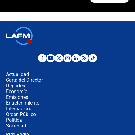
¿Cómo comprar dólares desde el
celular? Requisitos, pasos y
recomendaciones
Las seis de las 6 con Juan Lozano |
jueves 6 de agosto de 2026
Posesión de Abelardo De La Espriella
en Cali: ¿qué pasará con los
congresistas del Pacto Histórico que
Actualidad
no asistirán?
Carta del Director
Álvaro Uribe asistirá a la posesión y
Deportes
crece el pulso por la elección del
Economía
contralor
Emisiones
Entretenimiento
Internacional
🔴 EN VIVO | Noticiero La FM con
Orden Público
Juan Lozano - 6 de agosto de 2026
Política
Sociedad
RCN Radio