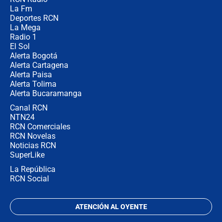
¿Por qué De la Espriella gobernará
La Fm
desde Barranquilla? Experto explica
la razón
Deportes RCN
La Mega
Radio 1
El Sol
Alerta Bogotá
Alerta Cartagena
Alerta Paisa
Alerta Tolima
Alerta Bucaramanga
Canal RCN
NTN24
RCN Comerciales
RCN Novelas
Noticias RCN
SuperLike
La República
RCN Social
ATENCIÓN AL OYENTE