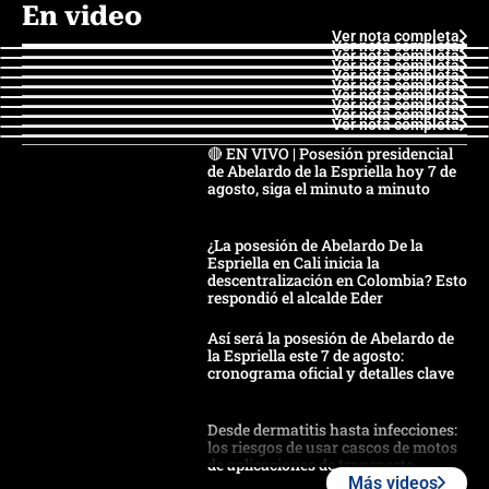
En video
Ver nota completa
Ver nota completa
Ver nota completa
Ver nota completa
Ver nota completa
Ver nota completa
Ver nota completa
Ver nota completa
Ver nota completa
Ver nota completa
🔴 EN VIVO | Posesión presidencial
de Abelardo de la Espriella hoy 7 de
agosto, siga el minuto a minuto
¿La posesión de Abelardo De la
Espriella en Cali inicia la
descentralización en Colombia? Esto
respondió el alcalde Eder
Así será la posesión de Abelardo de
la Espriella este 7 de agosto:
cronograma oficial y detalles clave
Desde dermatitis hasta infecciones:
los riesgos de usar cascos de motos
de aplicaciones de transporte
Más videos