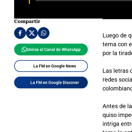
Compartir
Luego de 
tema con e
Unirse al Canal de WhatsApp
por la tira
La FM en Google News
Las letras
redes soci
La FM en Google Discover
colombiano 
Antes de la
quiso imped
intriga ent