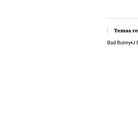
Temas re
Bad Bunny
J 