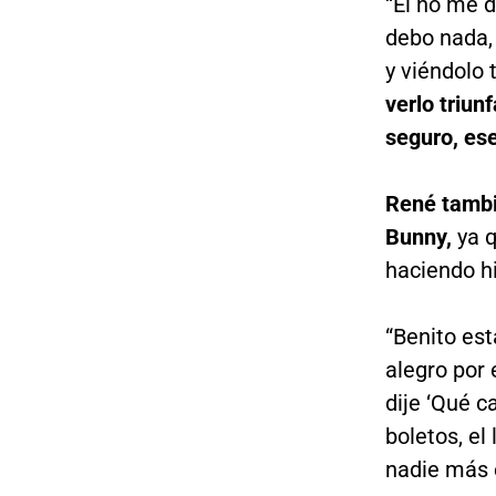
“Él no me d
debo nada,
y viéndolo t
verlo triunf
seguro, ese
René tambi
Bunny,
ya q
haciendo hi
“Benito est
alegro por 
dije ‘Qué c
boletos, el
nadie más e