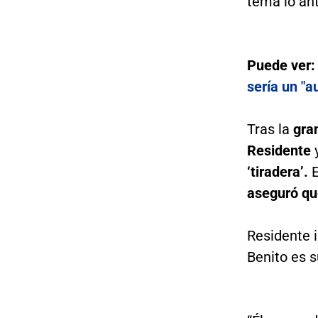
tema lo ant
Puede ver
sería un "a
Tras la
gra
Residente
‘tiradera’.
E
aseguró qu
Residente i
Benito es 