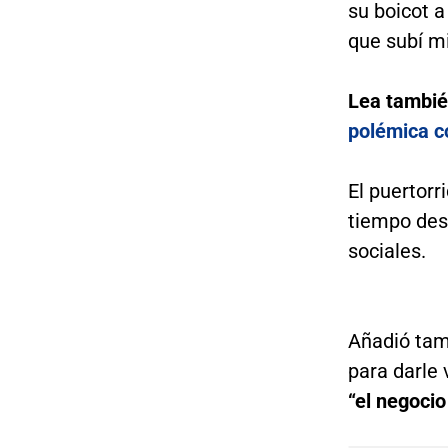
su boicot a
que subí mi 
Lea tambi
polémica c
El puertorr
tiempo des
sociales.
Añadió tam
para darle 
“el negoci