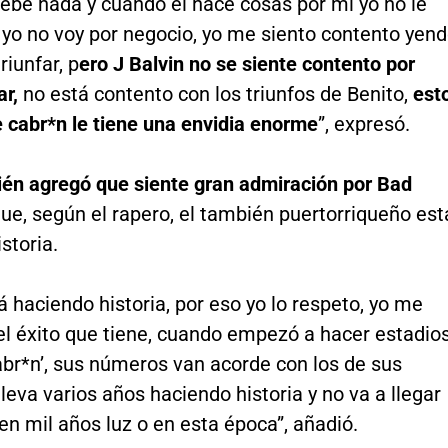
ebe nada y cuando él hace cosas por mí yo no le
 yo no voy por negocio, yo me siento contento yen
riunfar, p
ero J Balvin no se siente contento por
ar,
no está contento con los triunfos de Benito,
est
 cabr*n le tiene una envidia enorme
”, expresó.
én agregó que siente gran admiración por Bad
ue, según el rapero, el también puertorriqueño est
storia.
á haciendo historia, por eso yo lo respeto, yo me
el éxito que tiene, cuando empezó a hacer estadio
abr*n’, sus números van acorde con los de sus
 lleva varios años haciendo historia y no va a llegar
n mil años luz o en esta época”, añadió.