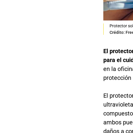
Protector so
Crédito: Fre
El protecto
para el cui
en la ofici
protección 
El protecto
ultraviolet
compuestos
ambos puede
daños a cor