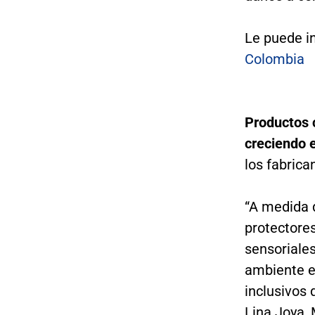
Le puede i
Colombia
Productos 
creciendo 
los fabrica
“A medida q
protectore
sensoriales
ambiente e
inclusivos 
Lina Joya,