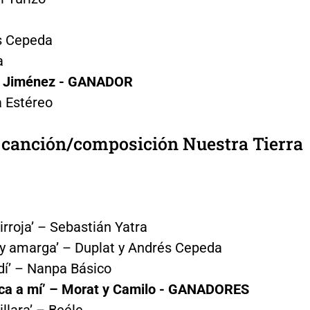
s Cepeda
a
n Jiménez - GANADOR
 Estéreo
r canción/composición Nuestra Tierra
irroja’ – Sebastián Yatra
 y amarga’ – Duplat y Andrés Cepeda
dí’ – Nanpa Básico
ca a mí’ – Morat y Camilo - GANADORES
pillara’ – Beéle