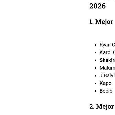
2026
1. Mejor 
Ryan C
Karol 
Shaki
Malu
J Balv
Kapo
Beéle
2. Mejor