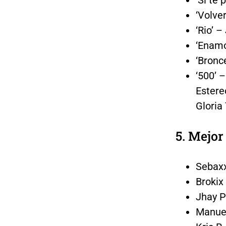
‘Volve
‘Rio’ –
‘Enamo
‘Bronc
‘500’ 
Estere
Gloria
5. Mejor
Sebax
Brokix
Jhay P
Manuel