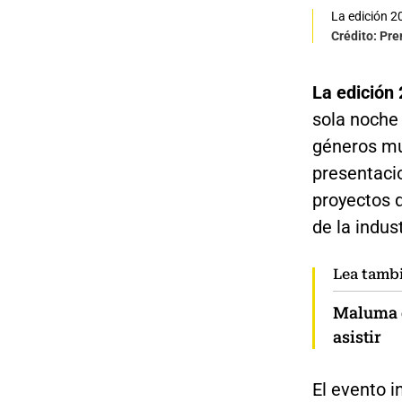
La edición 2
Crédito: Pre
La edición
sola noche 
géneros mu
presentaci
proyectos 
de la indust
Lea tamb
Maluma d
asistir
El evento i