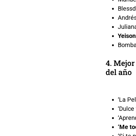
Blessd
André
Julian
Yeiso
Bomba
4. Mejo
del año
‘La Pel
‘Dulce
‘Apren
‘Me to
‘Si te 