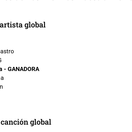
artista global
astro
G
ra - GANADORA
ma
in
 canción global