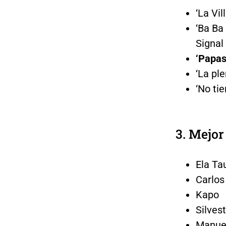
‘La Vi
‘Ba Ba
Signal
‘Papas
‘La pl
‘No ti
3. Mejor
Ela Ta
Carlos
Kapo
Silves
Manuel