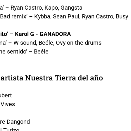
lla’ – Ryan Castro, Kapo, Gangsta
 Bad remix’ – Kybba, Sean Paul, Ryan Castro, Busy
ito’ – Karol G - GANADORA
ena’ – W sound, Beéle, Ovy on the drums
ene sentido’ – Beéle
 artista Nuestra Tierra del año
ubert
 Vives
tre Dangond
 Turizo