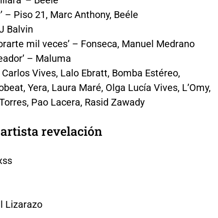
r’ – Piso 21, Marc Anthony, Beéle
 J Balvin
rarte mil veces’ – Fonseca, Manuel Medrano
eador’ – Maluma
– Carlos Vives, Lalo Ebratt, Bomba Estéreo,
obeat, Yera, Laura Maré, Olga Lucía Vives, L’Omy,
 Torres, Pao Lacera, Rasid Zawady
 artista revelación
xss
 Lizarazo