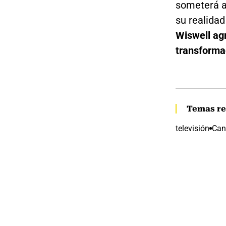
someterá a
su realidad
Wiswell ag
transformac
Temas re
televisión
Can