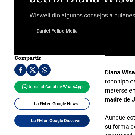
Wiswell dio algunos consejos a quienes 
Daniel Felipe Mejía
Compartir
Diana Wisw
todo tipo d
Unirse al Canal de WhatsApp
meterse en
madre de J
La FM en Google News
Aunque est
La FM en Google Discover
su forma d