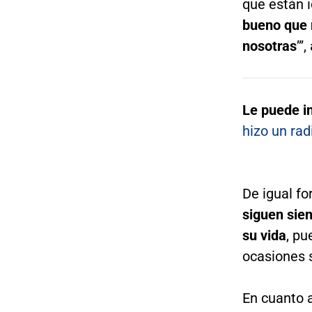
que están i
bueno que 
nosotras
’”
Le puede i
hizo un rad
De igual f
siguen sie
su vida
, p
ocasiones s
En cuanto a