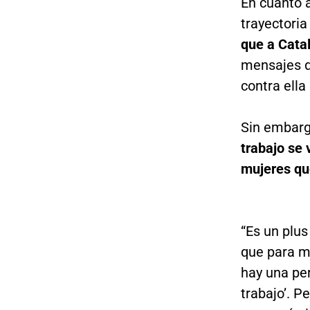
En cuanto 
trayectoria
que a Cata
mensajes de
contra ella
Sin embarg
trabajo se 
mujeres que
“Es un plus
que para mí
hay una per
trabajo’. 