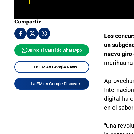
Compartir
Los concurs
un subgéner
Unirse al Canal de WhatsApp
nuevo giro
marihuana 
La FM en Google News
Aprovechan
La FM en Google Discover
Internacion
digital ha
en el sabor
"Una revolu