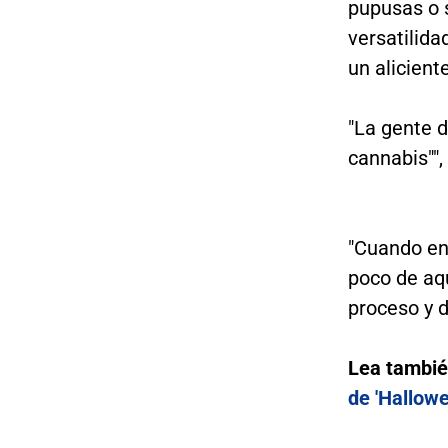
pupusas o s
versatilida
un alicien
"La gente 
cannabis"",
"Cuando ens
poco de aqu
proceso y d
Lea tambi
de 'Hallowe