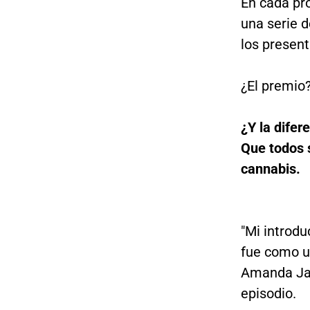
En cada pr
una serie d
los presen
¿El premio?
¿Y la difer
Que todos s
cannabis.
"Mi introdu
fue como u
Amanda Jac
episodio.