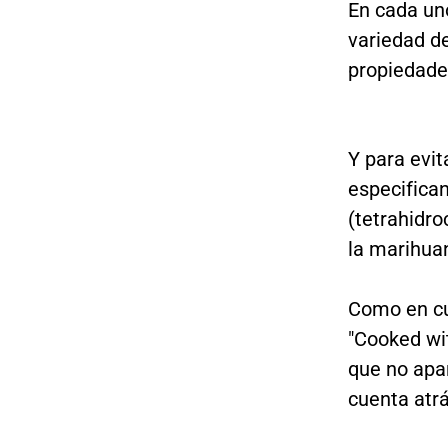
En cada uno
variedad d
propiedade
Y para evit
especifica
(tetrahidro
la marihua
Como en cua
"Cooked wit
que no apar
cuenta atrá