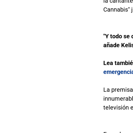
la cantante
Cannabis" j
"Y todo se 
añade Keli
Lea tambi
emergencia
La premisa
innumerabl
televisión 