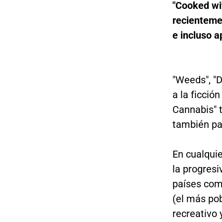
"Cooked wit
recienteme
e incluso a
"Weeds", "D
a la ficció
Cannabis" t
también pa
En cualquie
la progresi
países com
(el más pob
recreativo 