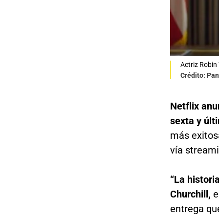
Actriz Robin
Crédito: Pan
Netflix anu
sexta y úl
más exitosa
vía streami
“La histori
Churchill,
e
entrega que 