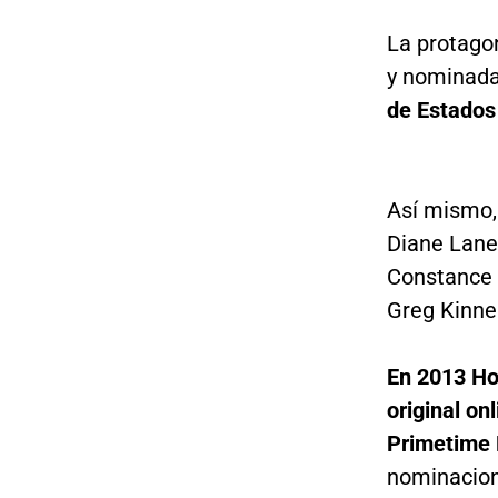
La protago
y nominada
de Estados
Así mismo,
Diane Lane,
Constance 
Greg Kinne
En 2013 Hou
original on
Primetime
nominacione