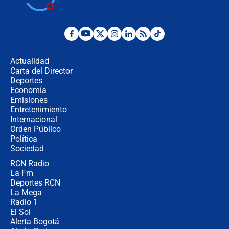
la Espriella este 7 de agosto:
cronograma oficial y detalles clave
Desde dermatitis hasta infecciones:
los riesgos de usar cascos de motos
de aplicaciones de transporte
Actualidad
Carta del Director
¿Cómo comprar dólares desde el
Deportes
celular? Requisitos, pasos y
Economía
recomendaciones
Emisiones
Entretenimiento
Internacional
Las seis de las 6 con Juan Lozano |
Orden Público
jueves 6 de agosto de 2026
Política
Sociedad
RCN Radio
Posesión de Abelardo De La Espriella
La Fm
en Cali: ¿qué pasará con los
congresistas del Pacto Histórico que
Deportes RCN
no asistirán?
La Mega
Radio 1
El Sol
Alerta Bogotá