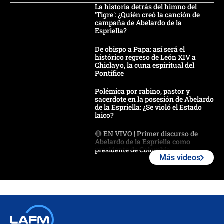
La historia detrás del himno del
'Tigre': ¿Quién creó la canción de
campaña de Abelardo de la
Espriella?
De obispo a Papa: así será el
histórico regreso de León XIV a
Chiclayo, la cuna espiritual del
Pontífice
Polémica por rabino, pastor y
sacerdote en la posesión de Abelardo
de la Espriella: ¿Se violó el Estado
laico?
🔴 EN VIVO | Primer discurso de
Abelardo de la Espriella como
presidente de Colombia
Más videos
¿La posesión de Abelardo De la
Espriella en Cali inicia la
descentralización en Colombia? Esto
respondió el alcalde Eder
Así será la posesión de Abelardo de