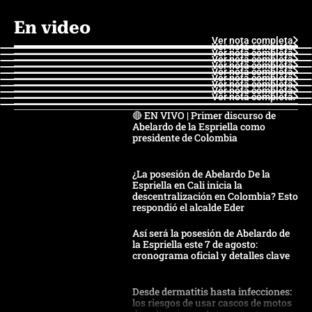
En video
Ver nota completa
Ver nota completa
Ver nota completa
Ver nota completa
Ver nota completa
Ver nota completa
Ver nota completa
Ver nota completa
Ver nota completa
Ver nota completa
🔴 EN VIVO | Primer discurso de
Abelardo de la Espriella como
presidente de Colombia
¿La posesión de Abelardo De la
Espriella en Cali inicia la
descentralización en Colombia? Esto
respondió el alcalde Eder
Así será la posesión de Abelardo de
la Espriella este 7 de agosto:
cronograma oficial y detalles clave
Desde dermatitis hasta infecciones:
los riesgos de usar cascos de motos