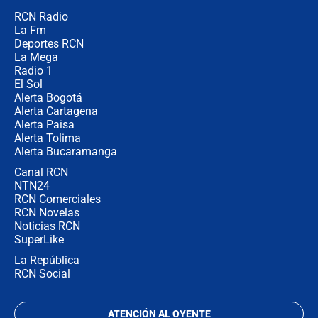
RCN Radio
¿Por qué De la Espriella gobernará
La Fm
desde Barranquilla? Experto explica
la razón
Deportes RCN
La Mega
Radio 1
El Sol
Alerta Bogotá
Alerta Cartagena
Alerta Paisa
Alerta Tolima
Alerta Bucaramanga
Canal RCN
NTN24
RCN Comerciales
RCN Novelas
Noticias RCN
SuperLike
La República
RCN Social
ATENCIÓN AL OYENTE