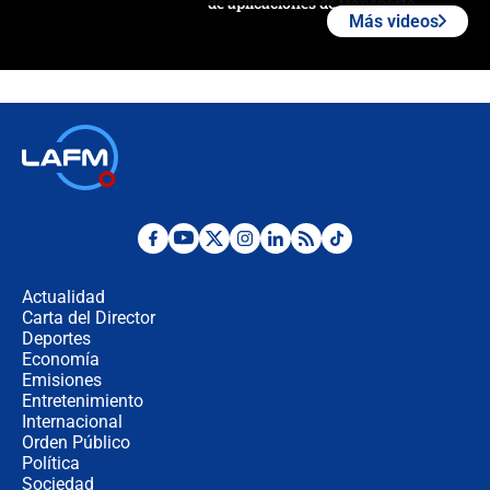
de aplicaciones de transporte
Más videos
¿Cómo comprar dólares desde el
celular? Requisitos, pasos y
recomendaciones
Las seis de las 6 con Juan Lozano |
jueves 6 de agosto de 2026
Posesión de Abelardo De La Espriella
en Cali: ¿qué pasará con los
congresistas del Pacto Histórico que
Actualidad
no asistirán?
Carta del Director
Álvaro Uribe asistirá a la posesión y
Deportes
crece el pulso por la elección del
Economía
contralor
Emisiones
Entretenimiento
Internacional
🔴 EN VIVO | Noticiero La FM con
Orden Público
Juan Lozano - 6 de agosto de 2026
Política
Sociedad